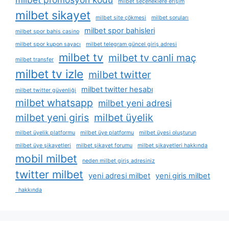
milbet seçeneklere erişim
milbet sikayet
milbet site çökmesi
milbet soruları
milbet spor bahisleri
milbet spor bahis casino
milbet spor kupon sayacı
milbet telegram güncel giriş adresi
milbet tv
milbet tv canli maç
milbet transfer
milbet tv izle
milbet twitter
milbet twitter hesabı
milbet twitter güvenliği
milbet whatsapp
milbet yeni adresi
milbet yeni giris
milbet üyelik
milbet üyelik platformu
milbet üye platformu
milbet üyesi oluşturun
milbet üye şikayetleri
milbet şikayet forumu
milbet şikayetleri hakkında
mobil milbet
neden milbet giriş adresiniz
twitter milbet
yeni adresi milbet
yeni giris milbet
hakkında