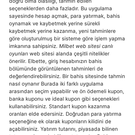
doğru olma olasılığı, tahmin edilen
seçeneklerden daha fazladır. Bu uygulama
sayesinde hesap açmak, para yatırmak, bahis
oynamak ve kaybetmek yerine sürekli
kaybetmek yerine kazanma, yeni tahminlere
göre oluşturulmuş bir sisteme göre işlem yapma
imkanına sahipsiniz.
Milbet web sitesi canlı
oyunları
web sitesi alanda çeşitli nitelikler
önerilir. Elbette, giriş hesabınızın bahis
bölümünde görüntülenen tahminleri de
değerlendirebilirsiniz. Bir bahis sitesinde tahmin
nasıl oynanır Burada iki farklı uygulama
arasından seçim yapabilir ve ön ödemeli kupon,
banka kuponu ve ideal kupon gibi seçenekleri
kullanabilirsiniz. Standart kupon kazanma
oranları elde edersiniz. Doğrudan para yatırma
seçeneğine ek olarak kuponların kilidini de
açabilirsiniz. Yatırım tutarını, piyasada bilinen