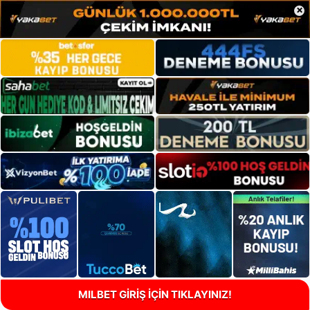
×
MILBET GİRİŞ İÇİN TIKLAYINIZ!