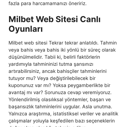
fazla para harcamamanızı öneririz.
Milbet Web Sitesi Canlı
Oyunları
Milbet web sitesi Tekrar tekrar anlatıldı. Tahmin
veya bahis veya bahis iki yönlü bir süreç olarak
düşünülmelidir. Tabii ki, belirli faktörlerin
yardımıyla tahmininizi tutma şansınızı
artırabilirsiniz, ancak bahisçiler tahminlerini
tutuyor mu? Veya değiştirilebilecek bir
kuponunuz var mı? Yoksa peygamberlikte bir
avantaj mı var? Sorunuza cevap veremiyoruz.
Yönlendirilmiş olasılıksal yöntemler, başarı ve
başarısızlık tahminlerini uygular. Asla unutma.
Yalnızca araştırma, istatistiksel veriler ve analitik
çalışmalar yoluyla keşfedilen bazı seçeneklerin