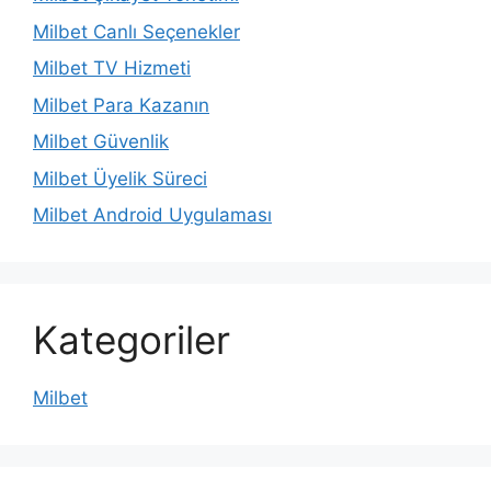
Milbet Canlı Seçenekler
Milbet TV Hizmeti
Milbet Para Kazanın
Milbet Güvenlik
Milbet Üyelik Süreci
Milbet Android Uygulaması
Kategoriler
Milbet