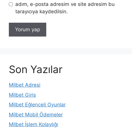
adım, e-posta adresim ve site adresim bu
tarayıcıya kaydedilsin.
Son Yazılar
Milbet Adresi
Milbet Giriş
Milbet Eğlenceli Oyunlar
Milbet Mobil Ödemeler
Milbet İşlem Kolaylığı