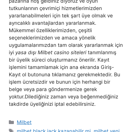
pazarına hoş geldiniz diyoruz ve oyun
tutkunlarının çevrimiçi hizmetlerimizden
yararlanabilmeleri için tek şart üye olmak ve
ayrıcalıklı avantajlardan yararlanmak.
Mükemmel özelliklerimizden, çeşitli
seçeneklerimizden ve amaca yönelik
uygulamalarımızdan tam olarak yararlanmak için
iyi
yasa dışı Milbet casino siteleri
tanımlanmış
bir üyelik süreci oluşturmanız önerilir. Kayıt
işlemini tamamlamak için ana ekranda Giriş-
Kayıt ol butonuna tıklamanız gerekmektedir. Bu
işlem ücretsizdir ve bunun için herhangi bir
belge veya para göndermenize gerek
yoktur.Dilediğiniz zaman veya beğenmediğiniz
takdirde üyeliğinizi iptal edebilirsiniz.
Kategoriler
Milbet
Etiketler
milbet black jack kazanabilir mi
,
milbet yeni