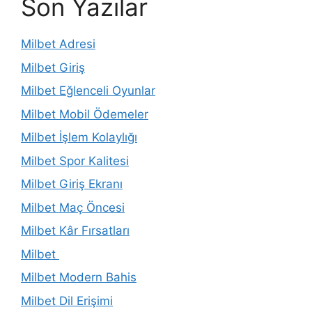
Son Yazılar
Milbet Adresi
Milbet Giriş
Milbet Eğlenceli Oyunlar
Milbet Mobil Ödemeler
Milbet İşlem Kolaylığı
Milbet Spor Kalitesi
Milbet Giriş Ekranı
Milbet Maç Öncesi
Milbet Kâr Fırsatları
Milbet
Milbet Modern Bahis
Milbet Dil Erişimi