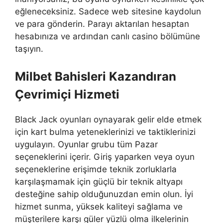
eğleneceksiniz. Sadece web sitesine kaydolun
ve para gönderin. Parayı aktarılan hesaptan
hesabınıza ve ardından canlı casino bölümüne
taşıyın.
Milbet Bahisleri Kazandıran
Çevrimiçi Hizmeti
Black Jack oyunları oynayarak gelir elde etmek
için kart bulma yeteneklerinizi ve taktiklerinizi
uygulayın. Oyunlar grubu tüm Pazar
seçeneklerini içerir. Giriş yaparken veya oyun
seçeneklerine erişimde teknik zorluklarla
karşılaşmamak için güçlü bir teknik altyapı
desteğine sahip olduğunuzdan emin olun. İyi
hizmet sunma, yüksek kaliteyi sağlama ve
müşterilere karşı güler yüzlü olma ilkelerinin