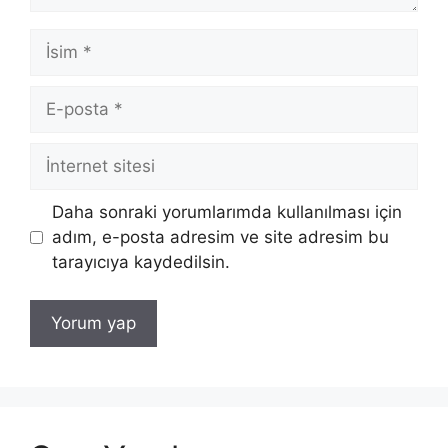
İsim
E-
posta
İnternet
sitesi
Daha sonraki yorumlarımda kullanılması için
adım, e-posta adresim ve site adresim bu
tarayıcıya kaydedilsin.