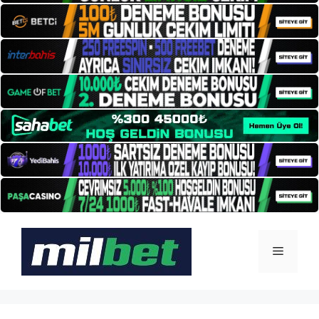
İçeriğe
atla
Menü