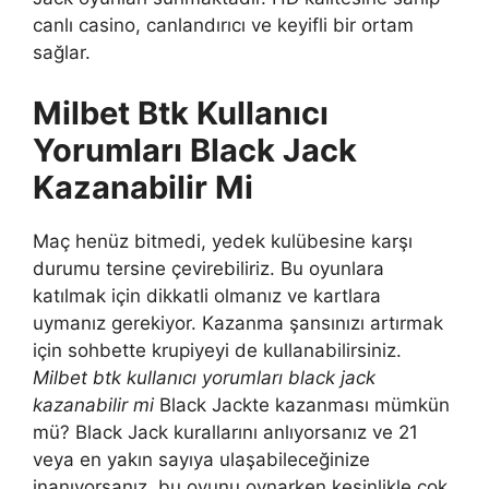
canlı casino, canlandırıcı ve keyifli bir ortam
sağlar.
Milbet Btk Kullanıcı
Yorumları Black Jack
Kazanabilir Mi
Maç henüz bitmedi, yedek kulübesine karşı
durumu tersine çevirebiliriz. Bu oyunlara
katılmak için dikkatli olmanız ve kartlara
uymanız gerekiyor. Kazanma şansınızı artırmak
için sohbette krupiyeyi de kullanabilirsiniz.
Milbet btk kullanıcı yorumları black jack
kazanabilir mi
Black Jackte kazanması mümkün
mü? Black Jack kurallarını anlıyorsanız ve 21
veya en yakın sayıya ulaşabileceğinize
inanıyorsanız, bu oyunu oynarken kesinlikle çok