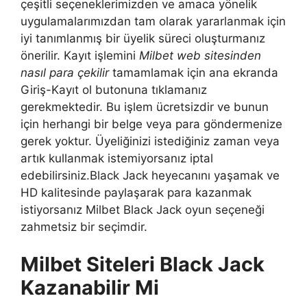
çeşitli seçeneklerimizden ve amaca yönelik
uygulamalarımızdan tam olarak yararlanmak için
iyi tanımlanmış bir üyelik süreci oluşturmanız
önerilir. Kayıt işlemini
Milbet web sitesinden
nasıl para çekilir
tamamlamak için ana ekranda
Giriş-Kayıt ol butonuna tıklamanız
gerekmektedir. Bu işlem ücretsizdir ve bunun
için herhangi bir belge veya para göndermenize
gerek yoktur. Üyeliğinizi istediğiniz zaman veya
artık kullanmak istemiyorsanız iptal
edebilirsiniz.Black Jack heyecanını yaşamak ve
HD kalitesinde paylaşarak para kazanmak
istiyorsanız Milbet Black Jack oyun seçeneği
zahmetsiz bir seçimdir.
Milbet Siteleri Black Jack
Kazanabilir Mi