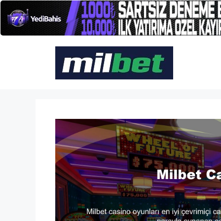
İçeriğe
atla