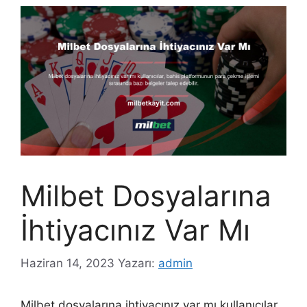
Milbet Dosyalarına
İhtiyacınız Var Mı
Haziran 14, 2023
Yazarı:
admin
Milbet dosyalarına ihtiyacınız var mı kullanıcılar,