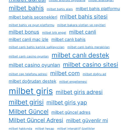
milbet android uygulama
milbet avantajları
milbet bahis
milbet bahis platformu
milbet bahis alanı
milbet bahis sitesi
milbet bahis seçenekleri
milbet bahis ve oyun platformu
milbet bakara slotları ve çeşitleri
milbet bonus
milbet canli
milbet btk engel
milbet canli maç izle
milbet canlı bahis
milbet canlı bahis karlılık sağlayıcıları
milbet canlı bahis meraklıları
milbet canlı destek
milbet canlı casino oyunları
milbet casino sitesi
milbet casino oyunları
milbet com
milbet cep telefonu adresi
milbet doğru ad
milbet doğrudan destek
milbet engellemesi
milbet giris
milbet giris adresi
milbet girisi
milbet giris yap
Milbet Güncel
milbet güncel adres
Milbet Güncel Adresi
milbet güvenlir mi
milbet hakkında
milbet hesap
milbet i̇nteraktif özellikler