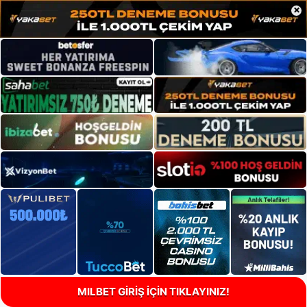
×
MILBET GİRİŞ İÇİN TIKLAYINIZ!