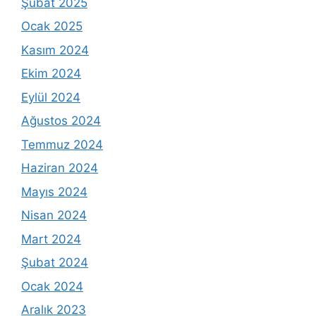
Şubat 2025
Ocak 2025
Kasım 2024
Ekim 2024
Eylül 2024
Ağustos 2024
Temmuz 2024
Haziran 2024
Mayıs 2024
Nisan 2024
Mart 2024
Şubat 2024
Ocak 2024
Aralık 2023