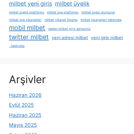
milbet yeni giris
milbet üyelik
milbet üyelik platformu
milbet üye platformu
milbet üyesi oluşturun
milbet üye şikayetleri
milbet şikayet forumu
milbet şikayetleri hakkında
mobil milbet
neden milbet giriş adresiniz
twitter milbet
yeni adresi milbet
yeni giris milbet
hakkında
Arşivler
Haziran 2026
Eylül 2025
Haziran 2025
Mayıs 2025