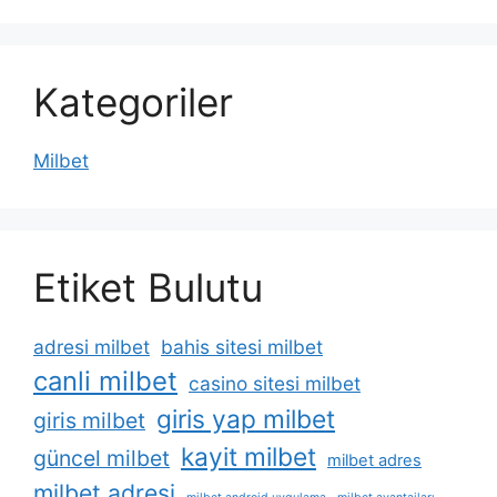
Kategoriler
Milbet
Etiket Bulutu
adresi milbet
bahis sitesi milbet
canli milbet
casino sitesi milbet
giris yap milbet
giris milbet
kayit milbet
güncel milbet
milbet adres
milbet adresi