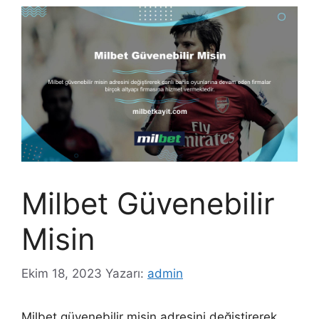
Milbet Güvenebilir
Misin
Ekim 18, 2023
Yazarı:
admin
Milbet güvenebilir misin adresini değiştirerek