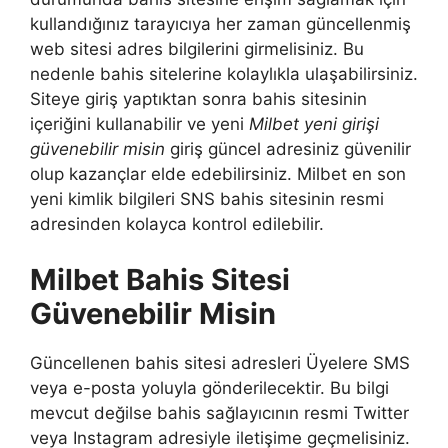
kullandığınız tarayıcıya her zaman güncellenmiş
web sitesi adres bilgilerini girmelisiniz. Bu
nedenle bahis sitelerine kolaylıkla ulaşabilirsiniz.
Siteye giriş yaptıktan sonra bahis sitesinin
içeriğini kullanabilir ve yeni
Milbet yeni girişi
güvenebilir misin
giriş güncel adresiniz güvenilir
olup kazançlar elde edebilirsiniz. Milbet en son
yeni kimlik bilgileri SNS bahis sitesinin resmi
adresinden kolayca kontrol edilebilir.
Milbet Bahis Sitesi
Güvenebilir Misin
Güncellenen bahis sitesi adresleri Üyelere SMS
veya e-posta yoluyla gönderilecektir. Bu bilgi
mevcut değilse bahis sağlayıcının resmi Twitter
veya Instagram adresiyle iletişime geçmelisiniz.