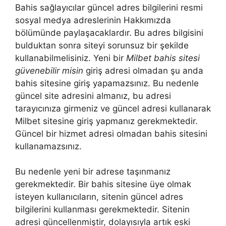
Bahis sağlayıcılar güncel adres bilgilerini resmi
sosyal medya adreslerinin Hakkımızda
bölümünde paylaşacaklardır. Bu adres bilgisini
bulduktan sonra siteyi sorunsuz bir şekilde
kullanabilmelisiniz. Yeni bir
Milbet bahis sitesi
güvenebilir misin
giriş adresi olmadan şu anda
bahis sitesine giriş yapamazsınız. Bu nedenle
güncel site adresini almanız, bu adresi
tarayıcınıza girmeniz ve güncel adresi kullanarak
Milbet sitesine giriş yapmanız gerekmektedir.
Güncel bir hizmet adresi olmadan bahis sitesini
kullanamazsınız.
Bu nedenle yeni bir adrese taşınmanız
gerekmektedir. Bir bahis sitesine üye olmak
isteyen kullanıcıların, sitenin güncel adres
bilgilerini kullanması gerekmektedir. Sitenin
adresi güncellenmiştir, dolayısıyla artık eski