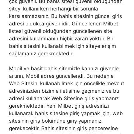
çok güvenli. Bu bahis sitesi güvenli olduğundan
siteyi kullanırken herhangi bir sorunla
karşılaşmazsınız. Bu bahis sitesinin güncel giriş
adresi oldukça güvenlidir. Güncellenen Milbet
listesi güvenli olduğundan güncellenen site
adresini kullanmanın hiçbir zararı yoktur. Bir
bahis sitesini kullanabilmek için siteye erişim
sağlamanız gerekmektedir.
Mobil ve basit bahis sitemizle karınızı güvenle
artırın. Mobil adres güncellendi. Bu nedenle
Web Sitesini kullanabilmek için öncelikle mevcut
adresinizden bizimle iletişime geçmeniz ve bu
adresi kullanarak Web Sitesine giriş yapmanız
gerekmektedir. Yeni Milbet giriş adresinizi
kullanarak bahis sitesine giriş yapmak için, web
sitesinin giriş bölümüne giriş yapmanız
gerekecektir. Bahis sitesinin giriş penceresine