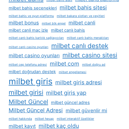
milbet bahis alanı
milbet bahis sitesi
milbet bahis seçenekleri
milbet bahis ve oyun platformu
milbet bakara slotları ve çeşitleri
milbet bonus
milbet canli
milbet btk engel
milbet canli maç izle
milbet canlı bahis
milbet canlı bahis karlılık sağlayıcıları
milbet canlı bahis meraklıları
milbet canlı destek
milbet canlı casino oyunları
milbet casino sitesi
milbet casino oyunları
milbet com
milbet cep telefonu adresi
milbet doğru ad
milbet doğrudan destek
milbet engellemesi
milbet giris
milbet giris adresi
milbet girisi
milbet giris yap
Milbet Güncel
milbet güncel adres
Milbet Güncel Adresi
milbet güvenlir mi
milbet hakkında
milbet hesap
milbet i̇nteraktif özellikler
milbet kaç oldu
milbet kayıt