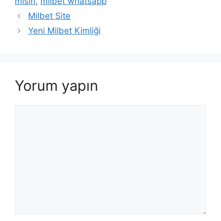
misin
,
milbet whatsapp
Milbet Site
Yeni Milbet Kimliği
Yorum yapın
Yorum