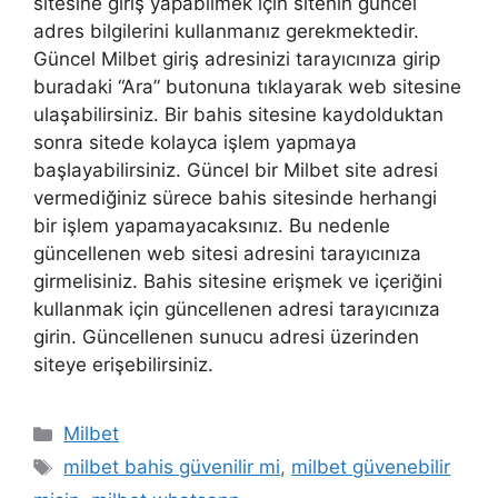
sitesine giriş yapabilmek için sitenin güncel
adres bilgilerini kullanmanız gerekmektedir.
Güncel Milbet giriş adresinizi tarayıcınıza girip
buradaki “Ara” butonuna tıklayarak web sitesine
ulaşabilirsiniz. Bir bahis sitesine kaydolduktan
sonra sitede kolayca işlem yapmaya
başlayabilirsiniz. Güncel bir Milbet site adresi
vermediğiniz sürece bahis sitesinde herhangi
bir işlem yapamayacaksınız. Bu nedenle
güncellenen web sitesi adresini tarayıcınıza
girmelisiniz. Bahis sitesine erişmek ve içeriğini
kullanmak için güncellenen adresi tarayıcınıza
girin. Güncellenen sunucu adresi üzerinden
siteye erişebilirsiniz.
Kategoriler
Milbet
Etiketler
milbet bahis güvenilir mi
,
milbet güvenebilir