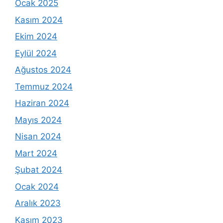
Ocak 2025
Kasım 2024
Ekim 2024
Eylül 2024
Ağustos 2024
Temmuz 2024
Haziran 2024
Mayıs 2024
Nisan 2024
Mart 2024
Şubat 2024
Ocak 2024
Aralık 2023
Kasım 2023