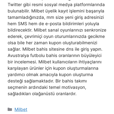
Twitter gibi resmi sosyal medya platformlarında
bulunabilir. Milbet üyelik kayıt işlemini başarıyla
tamamladığınızda, mm size yeni giriş adresinizi
hem SMS hem de e-posta bildirimleri yoluyla
bildirecektir. Milbet sanal oyunlarınızı senkronize
ederek, çevrimiçi oyun oturumlarınızda gecikme
olsa bile her zaman kupon oluşturabilmenizi
sağlar. Milbet bahis sitesine dns ile giriş yapın.
Avustralya futbolu bahis oranlarının büyüleyici
bir incelemesi. Milbet kullanıcıların ihtiyaçlarını
karşılayan ürünler için kupon oluşturmalarına
yardımcı olmak amacıyla kupon oluşturma
desteği sağlamaktadır. Bir bahis takımı
seçmenin ardındaki temel motivasyon,
sağladıkları olağanüstü oranlardır.
Kategoriler
Milbet