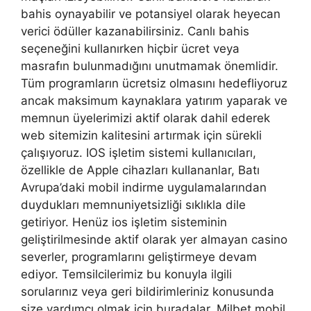
bahis oynayabilir ve potansiyel olarak heyecan
verici ödüller kazanabilirsiniz. Canlı bahis
seçeneğini kullanırken hiçbir ücret veya
masrafın bulunmadığını unutmamak önemlidir.
Tüm programların ücretsiz olmasını hedefliyoruz
ancak maksimum kaynaklara yatırım yaparak ve
memnun üyelerimizi aktif olarak dahil ederek
web sitemizin kalitesini artırmak için sürekli
çalışıyoruz. IOS işletim sistemi kullanıcıları,
özellikle de Apple cihazları kullananlar, Batı
Avrupa’daki mobil indirme uygulamalarından
duydukları memnuniyetsizliği sıklıkla dile
getiriyor. Henüz ios işletim sisteminin
geliştirilmesinde aktif olarak yer almayan casino
severler, programlarını geliştirmeye devam
ediyor. Temsilcilerimiz bu konuyla ilgili
sorularınız veya geri bildirimleriniz konusunda
size yardımcı olmak için buradalar. Milbet mobil