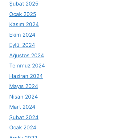
Şubat 2025
Ocak 2025
Kasım 2024
Ekim 2024
Eylül 2024
Ağustos 2024
Temmuz 2024
Haziran 2024
Mayıs 2024
Nisan 2024
Mart 2024
Şubat 2024
Ocak 2024
Aralık 2023