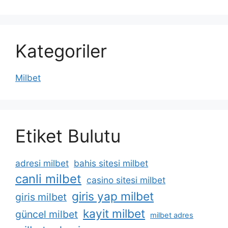
Kategoriler
Milbet
Etiket Bulutu
adresi milbet
bahis sitesi milbet
canli milbet
casino sitesi milbet
giris yap milbet
giris milbet
kayit milbet
güncel milbet
milbet adres