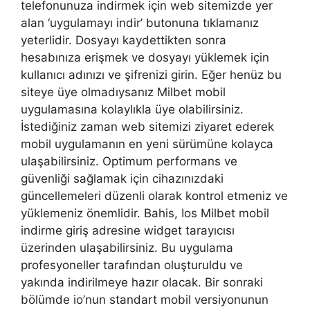
telefonunuza indirmek için web sitemizde yer
alan ‘uygulamayı indir’ butonuna tıklamanız
yeterlidir. Dosyayı kaydettikten sonra
hesabınıza erişmek ve dosyayı yüklemek için
kullanıcı adınızı ve şifrenizi girin. Eğer henüz bu
siteye üye olmadıysanız Milbet mobil
uygulamasına kolaylıkla üye olabilirsiniz.
İstediğiniz zaman web sitemizi ziyaret ederek
mobil uygulamanın en yeni sürümüne kolayca
ulaşabilirsiniz. Optimum performans ve
güvenliği sağlamak için cihazınızdaki
güncellemeleri düzenli olarak kontrol etmeniz ve
yüklemeniz önemlidir. Bahis, Ios Milbet mobil
indirme giriş adresine widget tarayıcısı
üzerinden ulaşabilirsiniz. Bu uygulama
profesyoneller tarafından oluşturuldu ve
yakında indirilmeye hazır olacak. Bir sonraki
bölümde io’nun standart mobil versiyonunun