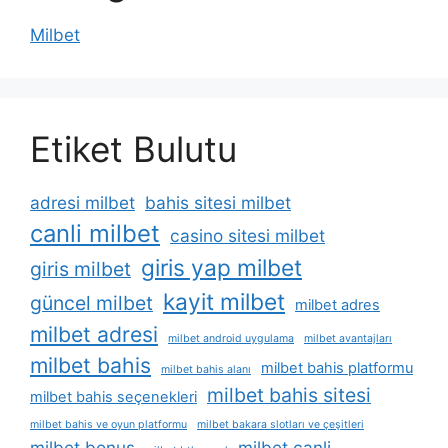
Milbet
Etiket Bulutu
adresi milbet
bahis sitesi milbet
canli milbet
casino sitesi milbet
giris yap milbet
giris milbet
kayit milbet
güncel milbet
milbet adres
milbet adresi
milbet android uygulama
milbet avantajları
milbet bahis
milbet bahis platformu
milbet bahis alanı
milbet bahis sitesi
milbet bahis seçenekleri
milbet bahis ve oyun platformu
milbet bakara slotları ve çeşitleri
milbet bonus
milbet canli