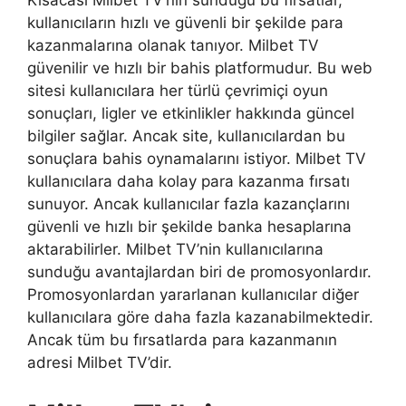
kullanıcıların hızlı ve güvenli bir şekilde para
kazanmalarına olanak tanıyor. Milbet TV
güvenilir ve hızlı bir bahis platformudur. Bu web
sitesi kullanıcılara her türlü çevrimiçi oyun
sonuçları, ligler ve etkinlikler hakkında güncel
bilgiler sağlar. Ancak site, kullanıcılardan bu
sonuçlara bahis oynamalarını istiyor. Milbet TV
kullanıcılara daha kolay para kazanma fırsatı
sunuyor. Ancak kullanıcılar fazla kazançlarını
güvenli ve hızlı bir şekilde banka hesaplarına
aktarabilirler. Milbet TV’nin kullanıcılarına
sunduğu avantajlardan biri de promosyonlardır.
Promosyonlardan yararlanan kullanıcılar diğer
kullanıcılara göre daha fazla kazanabilmektedir.
Ancak tüm bu fırsatlarda para kazanmanın
adresi Milbet TV’dir.