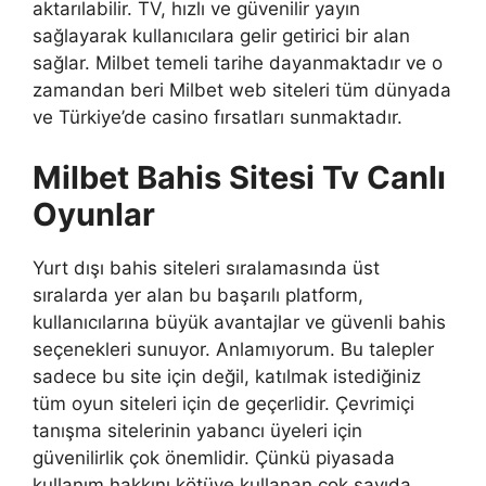
aktarılabilir. TV, hızlı ve güvenilir yayın
sağlayarak kullanıcılara gelir getirici bir alan
sağlar. Milbet temeli tarihe dayanmaktadır ve o
zamandan beri Milbet web siteleri tüm dünyada
ve Türkiye’de casino fırsatları sunmaktadır.
Milbet Bahis Sitesi Tv Canlı
Oyunlar
Yurt dışı bahis siteleri sıralamasında üst
sıralarda yer alan bu başarılı platform,
kullanıcılarına büyük avantajlar ve güvenli bahis
seçenekleri sunuyor. Anlamıyorum. Bu talepler
sadece bu site için değil, katılmak istediğiniz
tüm oyun siteleri için de geçerlidir. Çevrimiçi
tanışma sitelerinin yabancı üyeleri için
güvenilirlik çok önemlidir. Çünkü piyasada
kullanım hakkını kötüye kullanan çok sayıda