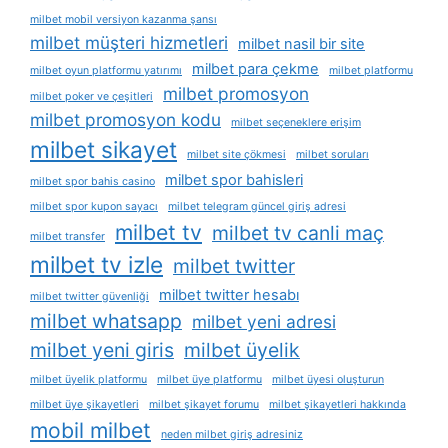
milbet mobil versiyon kazanma şansı
milbet müşteri hizmetleri
milbet nasil bir site
milbet para çekme
milbet oyun platformu yatırımı
milbet platformu
milbet promosyon
milbet poker ve çeşitleri
milbet promosyon kodu
milbet seçeneklere erişim
milbet sikayet
milbet site çökmesi
milbet soruları
milbet spor bahisleri
milbet spor bahis casino
milbet spor kupon sayacı
milbet telegram güncel giriş adresi
milbet tv
milbet tv canli maç
milbet transfer
milbet tv izle
milbet twitter
milbet twitter hesabı
milbet twitter güvenliği
milbet whatsapp
milbet yeni adresi
milbet yeni giris
milbet üyelik
milbet üyelik platformu
milbet üye platformu
milbet üyesi oluşturun
milbet üye şikayetleri
milbet şikayet forumu
milbet şikayetleri hakkında
mobil milbet
neden milbet giriş adresiniz