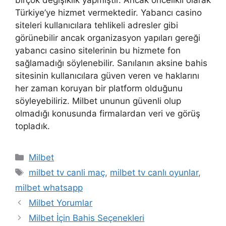
Türkiye’ye hizmet vermektedir. Yabancı casino
siteleri kullanıcılara tehlikeli adresler gibi
görünebilir ancak organizasyon yapıları gereği
yabancı casino sitelerinin bu hizmete fon
sağlamadığı söylenebilir. Sanılanın aksine bahis
sitesinin kullanıcılara güven veren ve haklarını
her zaman koruyan bir platform olduğunu
söyleyebiliriz. Milbet ununun güvenli olup
olmadığı konusunda firmalardan veri ve görüş
topladık.
Kategoriler
Milbet
Etiketler
milbet tv canli maç
,
milbet tv canlı oyunlar
,
milbet whatsapp
Milbet Yorumlar
Milbet İçin Bahis Seçenekleri