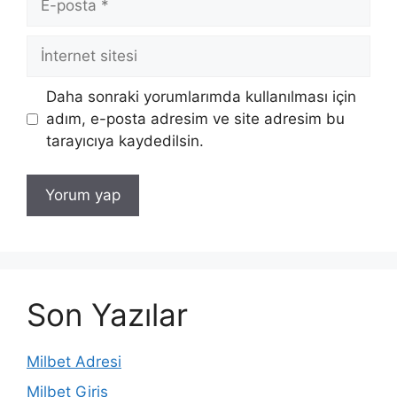
posta
İnternet
sitesi
Daha sonraki yorumlarımda kullanılması için
adım, e-posta adresim ve site adresim bu
tarayıcıya kaydedilsin.
Son Yazılar
Milbet Adresi
Milbet Giriş