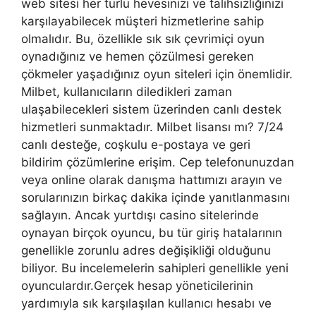
web sitesi her türlü hevesinizi ve talihsizliğinizi
karşılayabilecek müşteri hizmetlerine sahip
olmalıdır. Bu, özellikle sık sık çevrimiçi oyun
oynadığınız ve hemen çözülmesi gereken
çökmeler yaşadığınız oyun siteleri için önemlidir.
Milbet, kullanıcıların diledikleri zaman
ulaşabilecekleri sistem üzerinden canlı destek
hizmetleri sunmaktadır. Milbet lisansı mı? 7/24
canlı desteğe, coşkulu e-postaya ve geri
bildirim çözümlerine erişim. Cep telefonunuzdan
veya online olarak danışma hattımızı arayın ve
sorularınızın birkaç dakika içinde yanıtlanmasını
sağlayın. Ancak yurtdışı casino sitelerinde
oynayan birçok oyuncu, bu tür giriş hatalarının
genellikle zorunlu adres değişikliği olduğunu
biliyor. Bu incelemelerin sahipleri genellikle yeni
oyunculardır.Gerçek hesap yöneticilerinin
yardımıyla sık karşılaşılan kullanıcı hesabı ve