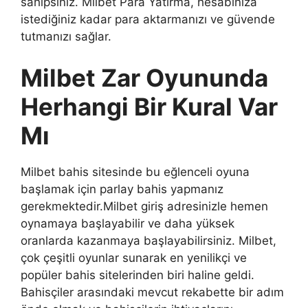
sahipsiniz. Milbet Para Yatırma, hesabınıza
istediğiniz kadar para aktarmanızı ve güvende
tutmanızı sağlar.
Milbet Zar Oyununda
Herhangi Bir Kural Var
Mı
Milbet bahis sitesinde bu eğlenceli oyuna
başlamak için parlay bahis yapmanız
gerekmektedir.Milbet giriş adresinizle hemen
oynamaya başlayabilir ve daha yüksek
oranlarda kazanmaya başlayabilirsiniz. Milbet,
çok çeşitli oyunlar sunarak en yenilikçi ve
popüler bahis sitelerinden biri haline geldi.
Bahisçiler arasındaki mevcut rekabette bir adım