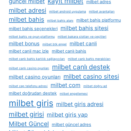
kayit milbet
güncel milbet
milbet adres
milbet adresi
milbet android uygulama
milbet avantajları
milbet bahis
milbet bahis platformu
milbet bahis alanı
milbet bahis sitesi
milbet bahis seçenekleri
milbet bahis ve oyun platformu
milbet bakara slotları ve çeşitleri
milbet bonus
milbet canli
milbet btk engel
milbet canli maç izle
milbet canlı bahis
milbet canlı bahis karlılık sağlayıcıları
milbet canlı bahis meraklıları
milbet canlı destek
milbet canlı casino oyunları
milbet casino sitesi
milbet casino oyunları
milbet com
milbet cep telefonu adresi
milbet doğru ad
milbet doğrudan destek
milbet engellemesi
milbet giris
milbet giris adresi
milbet girisi
milbet giris yap
Milbet Güncel
milbet güncel adres