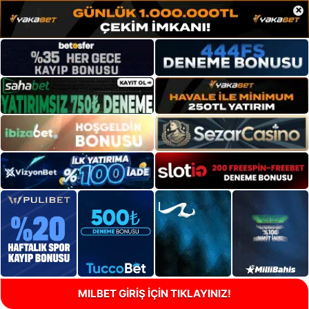
×
MILBET GİRİŞ İÇİN TIKLAYINIZ!