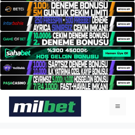
İçeriğe
atla
Menü