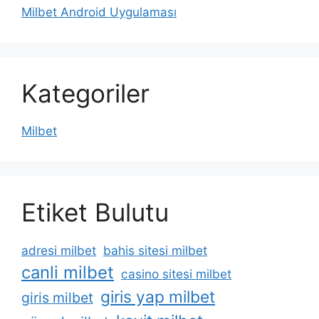
Milbet Android Uygulaması
Kategoriler
Milbet
Etiket Bulutu
adresi milbet
bahis sitesi milbet
canli milbet
casino sitesi milbet
giris yap milbet
giris milbet