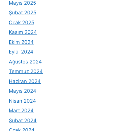
Mayıs 2025
Şubat 2025
Ocak 2025
Kasım 2024
Ekim 2024
Eylül 2024
Ağustos 2024
Temmuz 2024
Haziran 2024
Mayıs 2024
Nisan 2024
Mart 2024
Şubat 2024
Ocak 2024