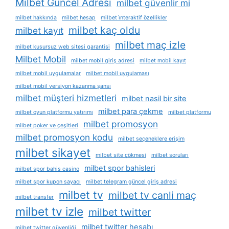
Milbet Güncel Adresi
milbet güvenlir mi
milbet hakkında
milbet hesap
milbet i̇nteraktif özellikler
milbet kaç oldu
milbet kayıt
milbet maç izle
milbet kusursuz web sitesi garantisi
Milbet Mobil
milbet mobil giriş adresi
milbet mobil kayıt
milbet mobil uygulamalar
milbet mobil uygulaması
milbet mobil versiyon kazanma şansı
milbet müşteri hizmetleri
milbet nasil bir site
milbet para çekme
milbet oyun platformu yatırımı
milbet platformu
milbet promosyon
milbet poker ve çeşitleri
milbet promosyon kodu
milbet seçeneklere erişim
milbet sikayet
milbet site çökmesi
milbet soruları
milbet spor bahisleri
milbet spor bahis casino
milbet spor kupon sayacı
milbet telegram güncel giriş adresi
milbet tv
milbet tv canli maç
milbet transfer
milbet tv izle
milbet twitter
milbet twitter hesabı
milbet twitter güvenliği