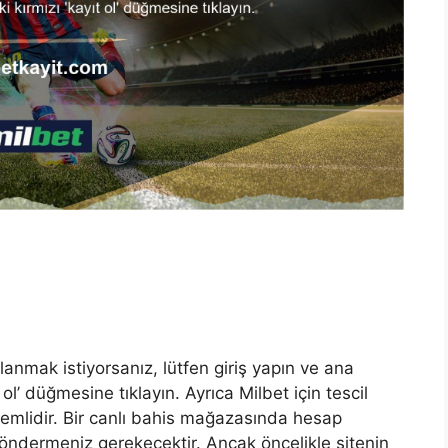
lanmak istiyorsanız, lütfen giriş yapın ve ana
ol’ düğmesine tıklayın. Ayrıca Milbet için tescil
nemlidir. Bir canlı bahis mağazasında hesap
 göndermeniz gerekecektir. Ancak öncelikle sitenin