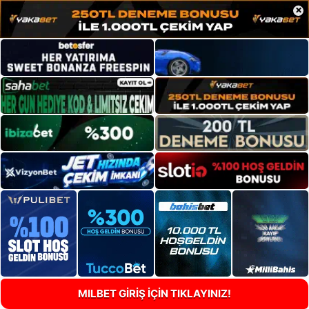
×
MILBET GİRİŞ İÇİN TIKLAYINIZ!