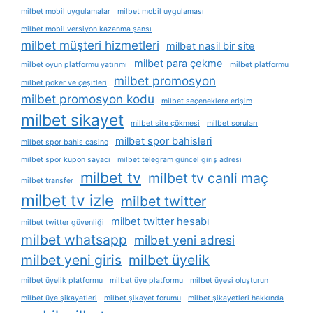
milbet mobil uygulamalar
milbet mobil uygulaması
milbet mobil versiyon kazanma şansı
milbet müşteri hizmetleri
milbet nasil bir site
milbet para çekme
milbet oyun platformu yatırımı
milbet platformu
milbet promosyon
milbet poker ve çeşitleri
milbet promosyon kodu
milbet seçeneklere erişim
milbet sikayet
milbet site çökmesi
milbet soruları
milbet spor bahisleri
milbet spor bahis casino
milbet spor kupon sayacı
milbet telegram güncel giriş adresi
milbet tv
milbet tv canli maç
milbet transfer
milbet tv izle
milbet twitter
milbet twitter hesabı
milbet twitter güvenliği
milbet whatsapp
milbet yeni adresi
milbet yeni giris
milbet üyelik
milbet üyelik platformu
milbet üye platformu
milbet üyesi oluşturun
milbet üye şikayetleri
milbet şikayet forumu
milbet şikayetleri hakkında