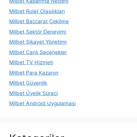
Milbet Kapanma Nedeni
Milbet Rulet Olasılıkları
Milbet Baccarat Çekilme
Milbet Sektör Deneyimi
Milbet Şikayet Yönetimi
Milbet Canlı Seçenekler
Milbet TV Hizmeti
Milbet Para Kazanın
Milbet Güvenlik
Milbet Üyelik Süreci
Milbet Android Uygulaması