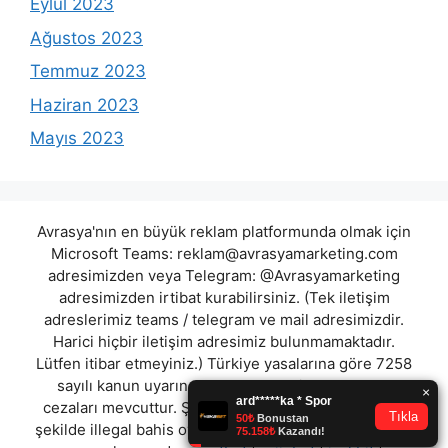
Eylül 2023
Ağustos 2023
Temmuz 2023
Haziran 2023
Mayıs 2023
Avrasya'nın en büyük reklam platformunda olmak için
Microsoft Teams:
reklam@avrasyamarketing.com
adresimizden veya Telegram: @Avrasyamarketing
adresimizden irtibat kurabilirsiniz. (Tek iletişim
adreslerimiz teams / telegram ve mail adresimizdir.
Harici hiçbir iletişim adresimiz bulunmamaktadır.
Lütfen itibar etmeyiniz.) Türkiye yasalarına göre 7258
sayılı kanun uyarınca yasa dışı bahis oynamanın
cezaları mevcuttur. Şu an bulunduğunuz site hiç bir
şekilde illegal bahis oyunları oynatmıyor ve oynamaya