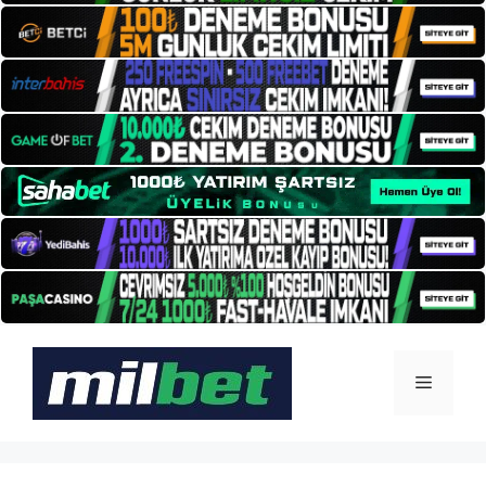
İçeriğe
atla
Menü