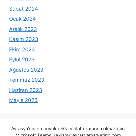
Şubat 2024
Ocak 2024
Aralık 2023
Kasım 2023
Ekim 2023
Eylül 2023
Ağustos 2023
Temmuz 2023
Haziran 2023
Mayıs 2023
Avrasya'nın en büyük reklam platformunda olmak için
Microsoft Teams:
reklam@avrasyamarketing.com