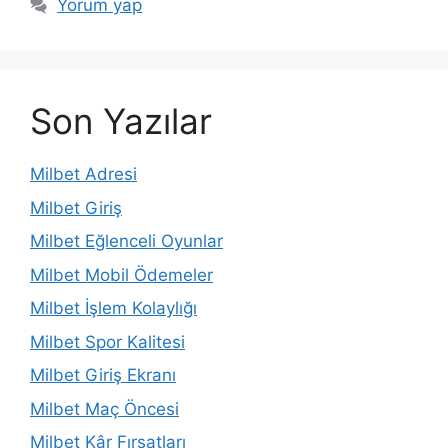
Yorum yap
Son Yazılar
Milbet Adresi
Milbet Giriş
Milbet Eğlenceli Oyunlar
Milbet Mobil Ödemeler
Milbet İşlem Kolaylığı
Milbet Spor Kalitesi
Milbet Giriş Ekranı
Milbet Maç Öncesi
Milbet Kâr Fırsatları