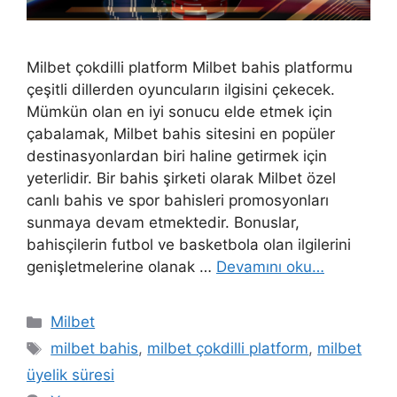
Milbet çokdilli platform Milbet bahis platformu
çeşitli dillerden oyuncuların ilgisini çekecek.
Mümkün olan en iyi sonucu elde etmek için
çabalamak, Milbet bahis sitesini en popüler
destinasyonlardan biri haline getirmek için
yeterlidir. Bir bahis şirketi olarak Milbet özel
canlı bahis ve spor bahisleri promosyonları
sunmaya devam etmektedir. Bonuslar,
bahisçilerin futbol ve basketbola olan ilgilerini
genişletmelerine olanak …
Devamını oku…
Kategoriler
Milbet
Etiketler
milbet bahis
,
milbet çokdilli platform
,
milbet
üyelik süresi