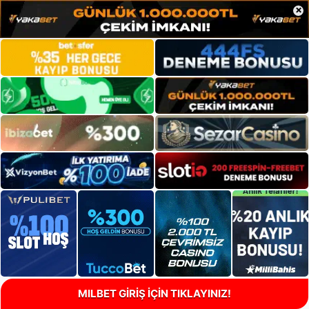
×
MILBET GİRİŞ İÇİN TIKLAYINIZ!