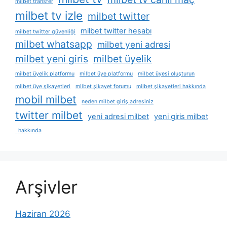
milbet transfer
milbet tv izle
milbet twitter
milbet twitter hesabı
milbet twitter güvenliği
milbet whatsapp
milbet yeni adresi
milbet yeni giris
milbet üyelik
milbet üyelik platformu
milbet üye platformu
milbet üyesi oluşturun
milbet üye şikayetleri
milbet şikayet forumu
milbet şikayetleri hakkında
mobil milbet
neden milbet giriş adresiniz
twitter milbet
yeni adresi milbet
yeni giris milbet
hakkında
Arşivler
Haziran 2026