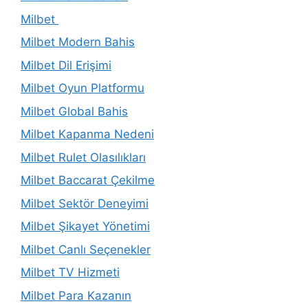
Milbet
Milbet Modern Bahis
Milbet Dil Erişimi
Milbet Oyun Platformu
Milbet Global Bahis
Milbet Kapanma Nedeni
Milbet Rulet Olasılıkları
Milbet Baccarat Çekilme
Milbet Sektör Deneyimi
Milbet Şikayet Yönetimi
Milbet Canlı Seçenekler
Milbet TV Hizmeti
Milbet Para Kazanın