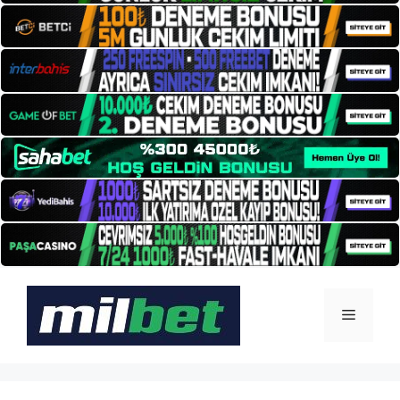
İçeriğe
atla
Menü