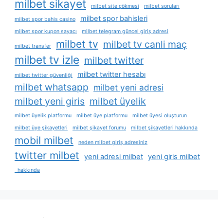
milbet sikayet
milbet site çökmesi
milbet soruları
milbet spor bahisleri
milbet spor bahis casino
milbet spor kupon sayacı
milbet telegram güncel giriş adresi
milbet tv
milbet tv canli maç
milbet transfer
milbet tv izle
milbet twitter
milbet twitter hesabı
milbet twitter güvenliği
milbet whatsapp
milbet yeni adresi
milbet yeni giris
milbet üyelik
milbet üyelik platformu
milbet üye platformu
milbet üyesi oluşturun
milbet üye şikayetleri
milbet şikayet forumu
milbet şikayetleri hakkında
mobil milbet
neden milbet giriş adresiniz
twitter milbet
yeni adresi milbet
yeni giris milbet
hakkında