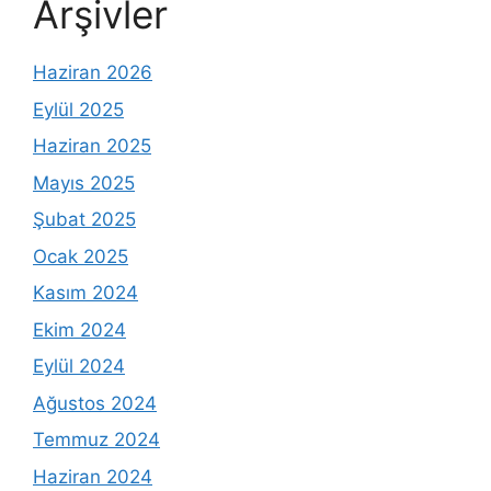
Arşivler
Haziran 2026
Eylül 2025
Haziran 2025
Mayıs 2025
Şubat 2025
Ocak 2025
Kasım 2024
Ekim 2024
Eylül 2024
Ağustos 2024
Temmuz 2024
Haziran 2024