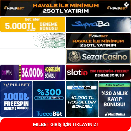
×
MILBET GİRİŞ İÇİN TIKLAYINIZ!