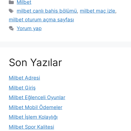
Kategoriler
Milbet
Etiketler
milbet canlı bahis bölümü
,
milbet maç izle
,
milbet oturum açma sayfası
Yorum yap
Son Yazılar
Milbet Adresi
Milbet Giriş
Milbet Eğlenceli Oyunlar
Milbet Mobil Ödemeler
Milbet İşlem Kolaylığı
Milbet Spor Kalitesi