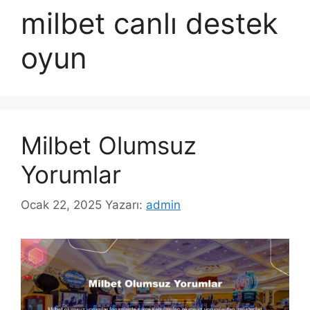
milbet canlı destek
oyun
Milbet Olumsuz
Yorumlar
Ocak 22, 2025
Yazarı:
admin