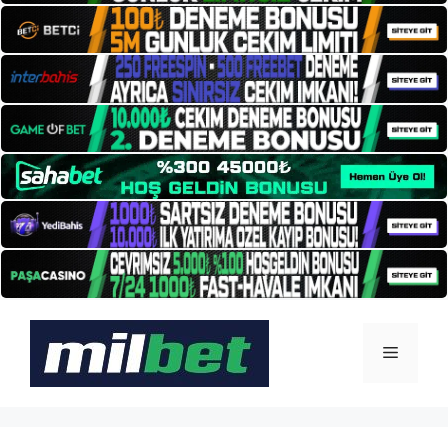
İçeriğe
atla
Menü