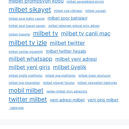
milbet promosyon kodu
milbet seçeneklere erişim
milbet sikayet
milbet site çökmesi
milbet soruları
milbet spor bahisleri
milbet spor bahis casino
milbet spor kupon sayacı
milbet telegram güncel giriş adresi
milbet tv
milbet tv canli maç
milbet transfer
milbet tv izle
milbet twitter
milbet twitter hesabı
milbet twitter güvenliği
milbet whatsapp
milbet yeni adresi
milbet yeni giris
milbet üyelik
milbet üyelik platformu
milbet üye platformu
milbet üyesi oluşturun
milbet üye şikayetleri
milbet şikayet forumu
milbet şikayetleri hakkında
mobil milbet
neden milbet giriş adresiniz
twitter milbet
yeni adresi milbet
yeni giris milbet
hakkında