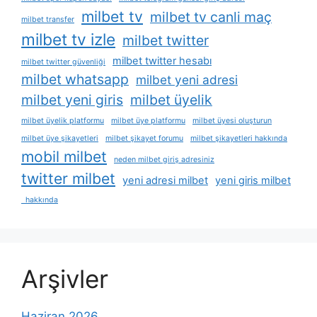
milbet tv
milbet tv canli maç
milbet transfer
milbet tv izle
milbet twitter
milbet twitter hesabı
milbet twitter güvenliği
milbet whatsapp
milbet yeni adresi
milbet yeni giris
milbet üyelik
milbet üyelik platformu
milbet üye platformu
milbet üyesi oluşturun
milbet üye şikayetleri
milbet şikayet forumu
milbet şikayetleri hakkında
mobil milbet
neden milbet giriş adresiniz
twitter milbet
yeni adresi milbet
yeni giris milbet
hakkında
Arşivler
Haziran 2026