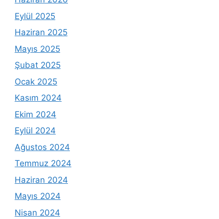
Eylül 2025
Haziran 2025
Mayıs 2025
Şubat 2025
Ocak 2025
Kasım 2024
Ekim 2024
Eylül 2024
Ağustos 2024
Temmuz 2024
Haziran 2024
Mayıs 2024
Nisan 2024