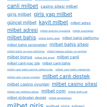
canli milbet
casino sitesi milbet
giris yap milbet
giris milbet
kayit milbet
güncel milbet
milbet adres
milbet adresi
milbet android uygulama
milbet avantajları
milbet bahis
milbet bahis platformu
milbet bahis alanı
milbet bahis sitesi
milbet bahis seçenekleri
milbet bahis ve oyun platformu
milbet bakara slotları ve çeşitleri
milbet bonus
milbet canli
milbet btk engel
milbet canli maç izle
milbet canlı bahis
milbet canlı bahis karlılık sağlayıcıları
milbet canlı bahis meraklıları
milbet canlı destek
milbet canlı casino oyunları
milbet casino sitesi
milbet casino oyunları
milbet com
milbet cep telefonu adresi
milbet doğru ad
milbet doğrudan destek
milbet engellemesi
milbet giris
milbet giris adresi