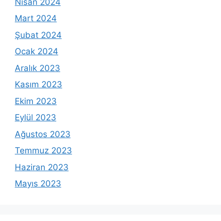
Nisan 2024
Mart 2024
Şubat 2024
Ocak 2024
Aralık 2023
Kasım 2023
Ekim 2023
Eylül 2023
Ağustos 2023
Temmuz 2023
Haziran 2023
Mayıs 2023