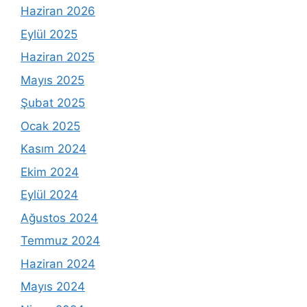
Haziran 2026
Eylül 2025
Haziran 2025
Mayıs 2025
Şubat 2025
Ocak 2025
Kasım 2024
Ekim 2024
Eylül 2024
Ağustos 2024
Temmuz 2024
Haziran 2024
Mayıs 2024