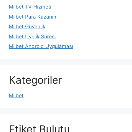
Milbet TV Hizmeti
Milbet Para Kazanın
Milbet Güvenlik
Milbet Üyelik Süreci
Milbet Android Uygulaması
Kategoriler
Milbet
Etiket Bulutu