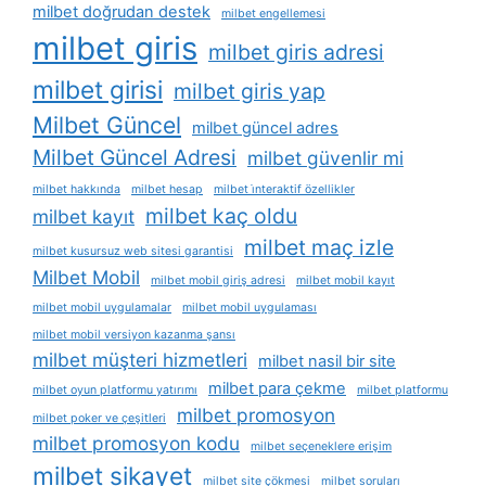
milbet doğrudan destek
milbet engellemesi
milbet giris
milbet giris adresi
milbet girisi
milbet giris yap
Milbet Güncel
milbet güncel adres
Milbet Güncel Adresi
milbet güvenlir mi
milbet hakkında
milbet hesap
milbet i̇nteraktif özellikler
milbet kaç oldu
milbet kayıt
milbet maç izle
milbet kusursuz web sitesi garantisi
Milbet Mobil
milbet mobil giriş adresi
milbet mobil kayıt
milbet mobil uygulamalar
milbet mobil uygulaması
milbet mobil versiyon kazanma şansı
milbet müşteri hizmetleri
milbet nasil bir site
milbet para çekme
milbet oyun platformu yatırımı
milbet platformu
milbet promosyon
milbet poker ve çeşitleri
milbet promosyon kodu
milbet seçeneklere erişim
milbet sikayet
milbet site çökmesi
milbet soruları