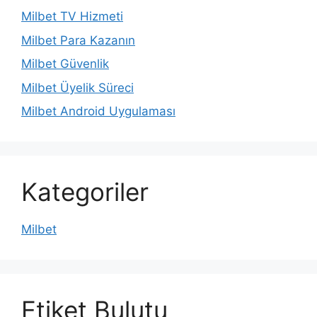
Milbet TV Hizmeti
Milbet Para Kazanın
Milbet Güvenlik
Milbet Üyelik Süreci
Milbet Android Uygulaması
Kategoriler
Milbet
Etiket Bulutu