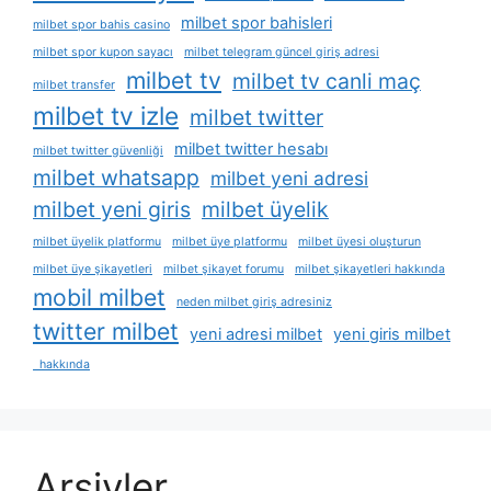
milbet spor bahisleri
milbet spor bahis casino
milbet spor kupon sayacı
milbet telegram güncel giriş adresi
milbet tv
milbet tv canli maç
milbet transfer
milbet tv izle
milbet twitter
milbet twitter hesabı
milbet twitter güvenliği
milbet whatsapp
milbet yeni adresi
milbet yeni giris
milbet üyelik
milbet üyelik platformu
milbet üye platformu
milbet üyesi oluşturun
milbet üye şikayetleri
milbet şikayet forumu
milbet şikayetleri hakkında
mobil milbet
neden milbet giriş adresiniz
twitter milbet
yeni adresi milbet
yeni giris milbet
hakkında
Arşivler