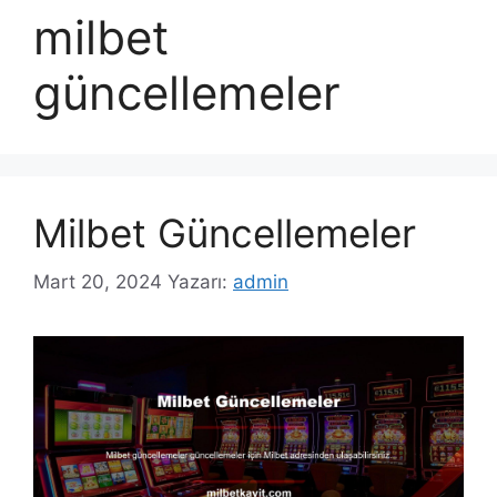
milbet
güncellemeler
Milbet Güncellemeler
Mart 20, 2024
Yazarı:
admin