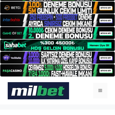
İçeriğe
atla
Menü