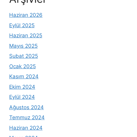
Haziran 2026
Eylül 2025
Haziran 2025
Mayıs 2025
Şubat 2025
Ocak 2025
Kasım 2024
Ekim 2024
Eylül 2024
Ağustos 2024
Temmuz 2024
Haziran 2024