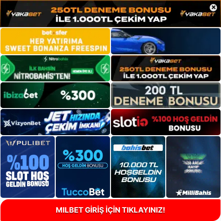
×
MILBET GİRİŞ İÇİN TIKLAYINIZ!