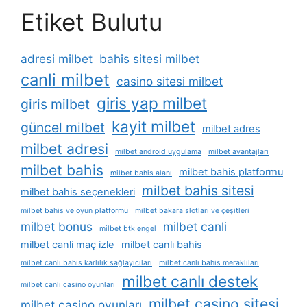
Etiket Bulutu
adresi milbet
bahis sitesi milbet
canli milbet
casino sitesi milbet
giris yap milbet
giris milbet
kayit milbet
güncel milbet
milbet adres
milbet adresi
milbet android uygulama
milbet avantajları
milbet bahis
milbet bahis platformu
milbet bahis alanı
milbet bahis sitesi
milbet bahis seçenekleri
milbet bahis ve oyun platformu
milbet bakara slotları ve çeşitleri
milbet bonus
milbet canli
milbet btk engel
milbet canli maç izle
milbet canlı bahis
milbet canlı bahis karlılık sağlayıcıları
milbet canlı bahis meraklıları
milbet canlı destek
milbet canlı casino oyunları
milbet casino sitesi
milbet casino oyunları