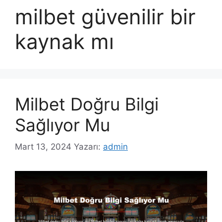
milbet güvenilir bir
kaynak mı
Milbet Doğru Bilgi
Sağlıyor Mu
Mart 13, 2024
Yazarı:
admin