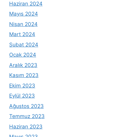
Haziran 2024
Mayıs 2024
Nisan 2024
Mart 2024
Şubat 2024
Ocak 2024
Aralık 2023
Kasım 2023
Ekim 2023
Eylül 2023
Ağustos 2023
Temmuz 2023
Haziran 2023
Mayıs 2023