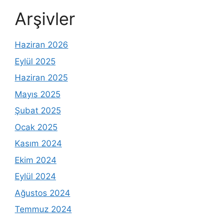
Arşivler
Haziran 2026
Eylül 2025
Haziran 2025
Mayıs 2025
Şubat 2025
Ocak 2025
Kasım 2024
Ekim 2024
Eylül 2024
Ağustos 2024
Temmuz 2024