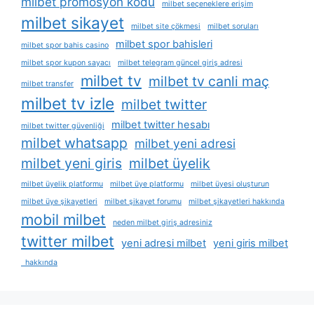
milbet promosyon kodu
milbet seçeneklere erişim
milbet sikayet
milbet site çökmesi
milbet soruları
milbet spor bahisleri
milbet spor bahis casino
milbet spor kupon sayacı
milbet telegram güncel giriş adresi
milbet tv
milbet tv canli maç
milbet transfer
milbet tv izle
milbet twitter
milbet twitter hesabı
milbet twitter güvenliği
milbet whatsapp
milbet yeni adresi
milbet yeni giris
milbet üyelik
milbet üyelik platformu
milbet üye platformu
milbet üyesi oluşturun
milbet üye şikayetleri
milbet şikayet forumu
milbet şikayetleri hakkında
mobil milbet
neden milbet giriş adresiniz
twitter milbet
yeni adresi milbet
yeni giris milbet
hakkında