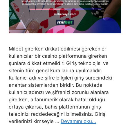
Milbet girerken dikkat edilmesi gerekenler
kullanıcılar bir casino platformuna girerken
şunlara dikkat etmelidir: Giriş teknolojisi ve
sitenin tüm genel kurallarına uyulmalıdır.
Kullanıcı adı ve şifre bilgileri giriş sürecindeki
anahtar sistemlerden biridir. Bu noktada
kullanıcı adınızı ve şifrenizi zorunlu alanlara
girerken, alfanümerik olarak hatalı olduğu
ortaya çıkarsa, bahis platformunun giriş
talebinizi reddedeceğini bilmelisiniz. Giriş
verilerinizi kimseyle …
Devamını oku…