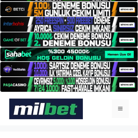
İçeriğe
atla
Menü