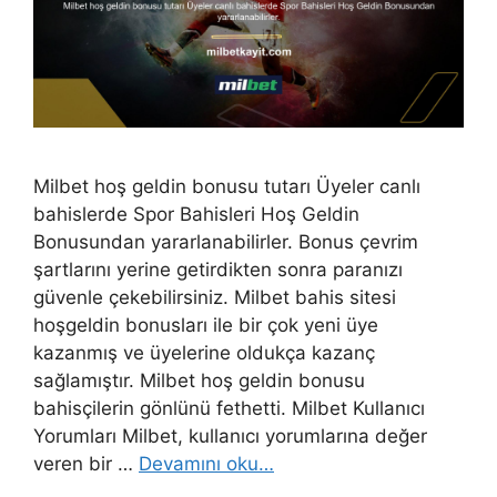
Milbet hoş geldin bonusu tutarı Üyeler canlı
bahislerde Spor Bahisleri Hoş Geldin
Bonusundan yararlanabilirler. Bonus çevrim
şartlarını yerine getirdikten sonra paranızı
güvenle çekebilirsiniz. Milbet bahis sitesi
hoşgeldin bonusları ile bir çok yeni üye
kazanmış ve üyelerine oldukça kazanç
sağlamıştır. Milbet hoş geldin bonusu
bahisçilerin gönlünü fethetti. Milbet Kullanıcı
Yorumları Milbet, kullanıcı yorumlarına değer
veren bir …
Devamını oku…