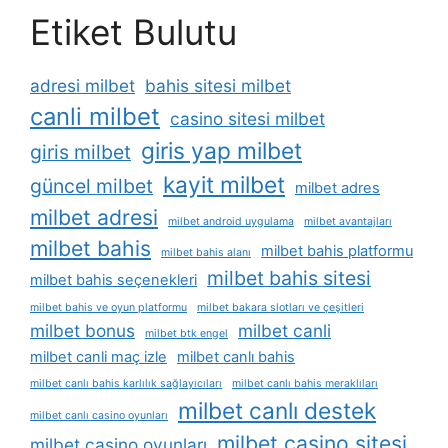
Etiket Bulutu
adresi milbet
bahis sitesi milbet
canli milbet
casino sitesi milbet
giris yap milbet
giris milbet
kayit milbet
güncel milbet
milbet adres
milbet adresi
milbet android uygulama
milbet avantajları
milbet bahis
milbet bahis platformu
milbet bahis alanı
milbet bahis sitesi
milbet bahis seçenekleri
milbet bahis ve oyun platformu
milbet bakara slotları ve çeşitleri
milbet bonus
milbet canli
milbet btk engel
milbet canli maç izle
milbet canlı bahis
milbet canlı bahis karlılık sağlayıcıları
milbet canlı bahis meraklıları
milbet canlı destek
milbet canlı casino oyunları
milbet casino sitesi
milbet casino oyunları