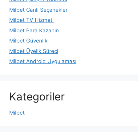
Milbet Canlı Seçenekler
Milbet TV Hizmeti
Milbet Para Kazanın
Milbet Güvenlik
Milbet Üyelik Süreci
Milbet Android Uygulaması
Kategoriler
Milbet