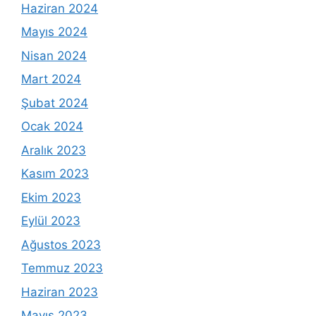
Haziran 2024
Mayıs 2024
Nisan 2024
Mart 2024
Şubat 2024
Ocak 2024
Aralık 2023
Kasım 2023
Ekim 2023
Eylül 2023
Ağustos 2023
Temmuz 2023
Haziran 2023
Mayıs 2023