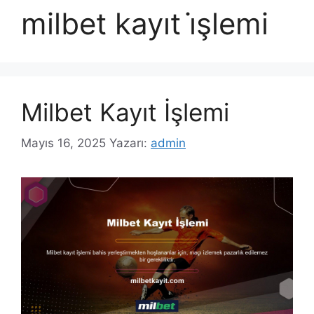
milbet kayıt i̇şlemi
Milbet Kayıt İşlemi
Mayıs 16, 2025
Yazarı:
admin