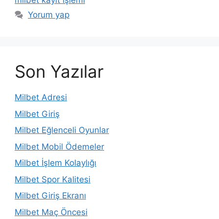
milbet kayıt i̇şlemi
Yorum yap
Son Yazılar
Milbet Adresi
Milbet Giriş
Milbet Eğlenceli Oyunlar
Milbet Mobil Ödemeler
Milbet İşlem Kolaylığı
Milbet Spor Kalitesi
Milbet Giriş Ekranı
Milbet Maç Öncesi