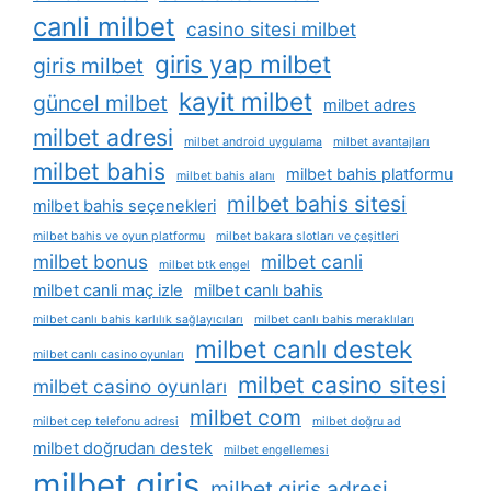
canli milbet
casino sitesi milbet
giris yap milbet
giris milbet
kayit milbet
güncel milbet
milbet adres
milbet adresi
milbet android uygulama
milbet avantajları
milbet bahis
milbet bahis platformu
milbet bahis alanı
milbet bahis sitesi
milbet bahis seçenekleri
milbet bahis ve oyun platformu
milbet bakara slotları ve çeşitleri
milbet bonus
milbet canli
milbet btk engel
milbet canli maç izle
milbet canlı bahis
milbet canlı bahis karlılık sağlayıcıları
milbet canlı bahis meraklıları
milbet canlı destek
milbet canlı casino oyunları
milbet casino sitesi
milbet casino oyunları
milbet com
milbet cep telefonu adresi
milbet doğru ad
milbet doğrudan destek
milbet engellemesi
milbet giris
milbet giris adresi