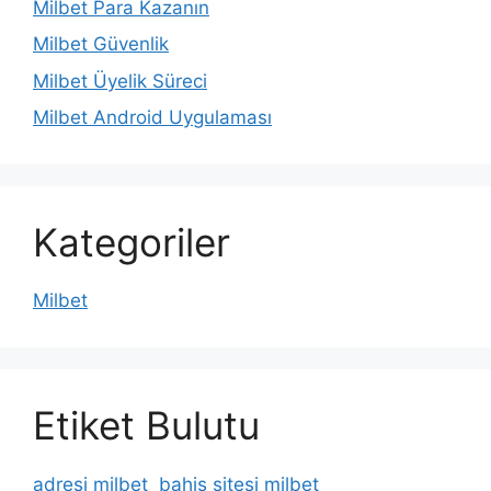
Milbet Para Kazanın
Milbet Güvenlik
Milbet Üyelik Süreci
Milbet Android Uygulaması
Kategoriler
Milbet
Etiket Bulutu
adresi milbet
bahis sitesi milbet