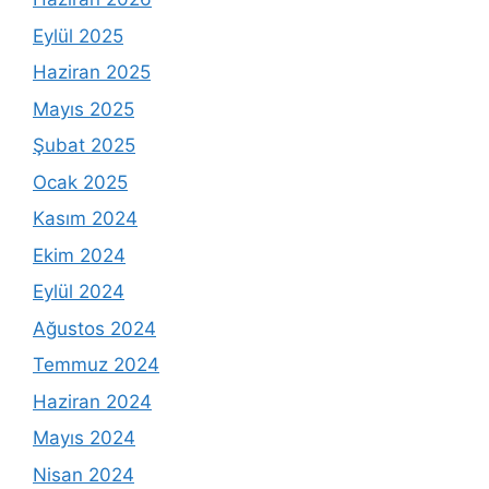
Eylül 2025
Haziran 2025
Mayıs 2025
Şubat 2025
Ocak 2025
Kasım 2024
Ekim 2024
Eylül 2024
Ağustos 2024
Temmuz 2024
Haziran 2024
Mayıs 2024
Nisan 2024