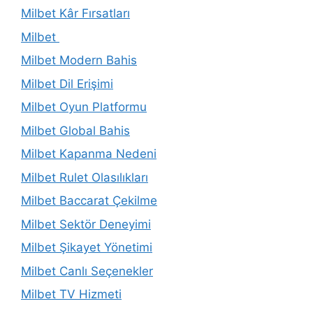
Milbet Kâr Fırsatları
Milbet
Milbet Modern Bahis
Milbet Dil Erişimi
Milbet Oyun Platformu
Milbet Global Bahis
Milbet Kapanma Nedeni
Milbet Rulet Olasılıkları
Milbet Baccarat Çekilme
Milbet Sektör Deneyimi
Milbet Şikayet Yönetimi
Milbet Canlı Seçenekler
Milbet TV Hizmeti