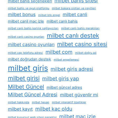
milbet bahis sitesi
milbet bahis seçenekleri
milbet bahis ve oyun platformu
milbet bakara slotları ve çeşitleri
milbet bonus
milbet canli
milbet btk engel
milbet canli maç izle
milbet canlı bahis
milbet canlı bahis karlılık sağlayıcıları
milbet canlı bahis meraklıları
milbet canlı destek
milbet canlı casino oyunları
milbet casino sitesi
milbet casino oyunları
milbet com
milbet cep telefonu adresi
milbet doğru ad
milbet doğrudan destek
milbet engellemesi
milbet giris
milbet giris adresi
milbet girisi
milbet giris yap
Milbet Güncel
milbet güncel adres
Milbet Güncel Adresi
milbet güvenlir mi
milbet hakkında
milbet hesap
milbet i̇nteraktif özellikler
milbet kaç oldu
milbet kayıt
milbet maç izle
milbet kusursuz web sitesi garantisi