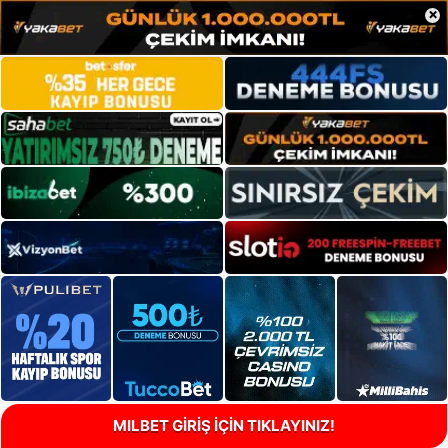
×
MILBET GİRİŞ İÇİN TIKLAYINIZ!