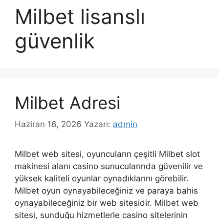
Milbet lisanslı
güvenlik
Milbet Adresi
Haziran 16, 2026
Yazarı:
admin
Milbet web sitesi, oyuncuların çeşitli Milbet slot
makinesi alanı casino sunucularında güvenilir ve
yüksek kaliteli oyunlar oynadıklarını görebilir.
Milbet oyun oynayabileceğiniz ve paraya bahis
oynayabileceğiniz bir web sitesidir. Milbet web
sitesi, sunduğu hizmetlerle casino sitelerinin