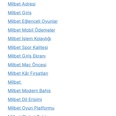
Milbet Adresi
Milbet Giriş
Milbet Eğlenceli Oyunlar
Milbet Mobil Ödemeler
Milbet İşlem Kolaylığı
Milbet Spor Kalitesi
Milbet Giriş Ekranı
Milbet Maç Öncesi
Milbet Kâr Fırsatları
Milbet
Milbet Modern Bahis
Milbet Dil Erişimi
Milbet Oyun Platformu