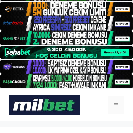
İçeriğe
atla
Menü