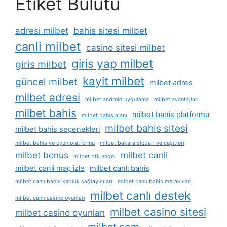
Etiket Bulutu
adresi milbet
bahis sitesi milbet
canli milbet
casino sitesi milbet
giris yap milbet
giris milbet
kayit milbet
güncel milbet
milbet adres
milbet adresi
milbet android uygulama
milbet avantajları
milbet bahis
milbet bahis platformu
milbet bahis alanı
milbet bahis sitesi
milbet bahis seçenekleri
milbet bahis ve oyun platformu
milbet bakara slotları ve çeşitleri
milbet bonus
milbet canli
milbet btk engel
milbet canli maç izle
milbet canlı bahis
milbet canlı bahis karlılık sağlayıcıları
milbet canlı bahis meraklıları
milbet canlı destek
milbet canlı casino oyunları
milbet casino sitesi
milbet casino oyunları