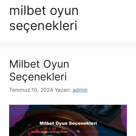
milbet oyun
seçenekleri
Milbet Oyun
Seçenekleri
Temmuz 10, 2024
Yazarı:
admin