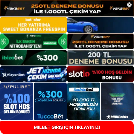
×
MILBET GİRİŞ İÇİN TIKLAYINIZ!