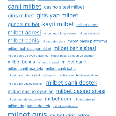
canli milbet
casino sitesi milbet
giris yap milbet
giris milbet
kayit milbet
güncel milbet
milbet adres
milbet adresi
milbet android uygulama
milbet avantajları
milbet bahis
milbet bahis platformu
milbet bahis alanı
milbet bahis sitesi
milbet bahis seçenekleri
milbet bahis ve oyun platformu
milbet bakara slotları ve çeşitleri
milbet bonus
milbet canli
milbet btk engel
milbet canli maç izle
milbet canlı bahis
milbet canlı bahis karlılık sağlayıcıları
milbet canlı bahis meraklıları
milbet canlı destek
milbet canlı casino oyunları
milbet casino sitesi
milbet casino oyunları
milbet com
milbet cep telefonu adresi
milbet doğru ad
milbet doğrudan destek
milbet engellemesi
milbet giris
milbet giris adresi