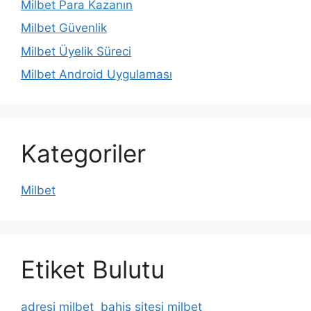
Milbet Para Kazanın
Milbet Güvenlik
Milbet Üyelik Süreci
Milbet Android Uygulaması
Kategoriler
Milbet
Etiket Bulutu
adresi milbet
bahis sitesi milbet