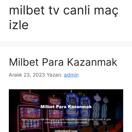
milbet tv canli maç
izle
Milbet Para Kazanmak
Aralık 23, 2023
Yazarı:
admin