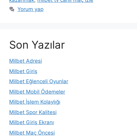
kazanmak
,
milbet tv canli maç izle
Yorum yap
Son Yazılar
Milbet Adresi
Milbet Giriş
Milbet Eğlenceli Oyunlar
Milbet Mobil Ödemeler
Milbet İşlem Kolaylığı
Milbet Spor Kalitesi
Milbet Giriş Ekranı
Milbet Maç Öncesi