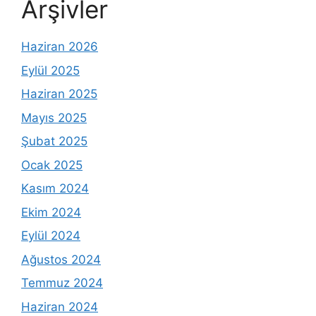
Arşivler
Haziran 2026
Eylül 2025
Haziran 2025
Mayıs 2025
Şubat 2025
Ocak 2025
Kasım 2024
Ekim 2024
Eylül 2024
Ağustos 2024
Temmuz 2024
Haziran 2024