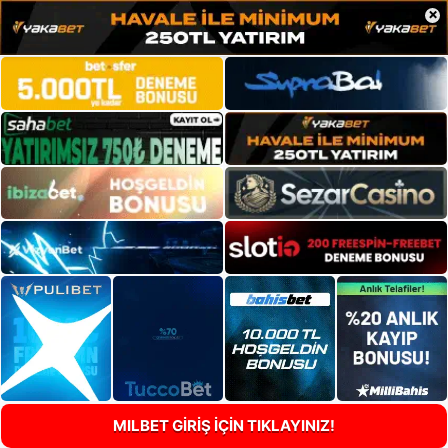
×
MILBET GİRİŞ İÇİN TIKLAYINIZ!