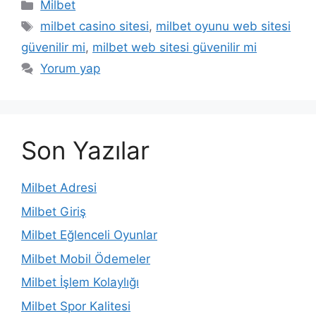
Kategoriler
Milbet
Etiketler
milbet casino sitesi
,
milbet oyunu web sitesi
güvenilir mi
,
milbet web sitesi güvenilir mi
Yorum yap
Son Yazılar
Milbet Adresi
Milbet Giriş
Milbet Eğlenceli Oyunlar
Milbet Mobil Ödemeler
Milbet İşlem Kolaylığı
Milbet Spor Kalitesi