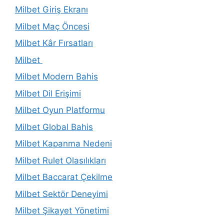
Milbet Giriş Ekranı
Milbet Maç Öncesi
Milbet Kâr Fırsatları
Milbet
Milbet Modern Bahis
Milbet Dil Erişimi
Milbet Oyun Platformu
Milbet Global Bahis
Milbet Kapanma Nedeni
Milbet Rulet Olasılıkları
Milbet Baccarat Çekilme
Milbet Sektör Deneyimi
Milbet Şikayet Yönetimi