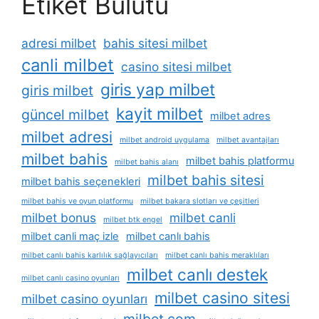
Etiket Bulutu
adresi milbet
bahis sitesi milbet
canli milbet
casino sitesi milbet
giris yap milbet
giris milbet
kayit milbet
güncel milbet
milbet adres
milbet adresi
milbet android uygulama
milbet avantajları
milbet bahis
milbet bahis platformu
milbet bahis alanı
milbet bahis sitesi
milbet bahis seçenekleri
milbet bahis ve oyun platformu
milbet bakara slotları ve çeşitleri
milbet bonus
milbet canli
milbet btk engel
milbet canli maç izle
milbet canlı bahis
milbet canlı bahis karlılık sağlayıcıları
milbet canlı bahis meraklıları
milbet canlı destek
milbet canlı casino oyunları
milbet casino sitesi
milbet casino oyunları