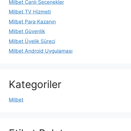
Milbet Canlı Seçenekler
Milbet TV Hizmeti
Milbet Para Kazanın
Milbet Güvenlik
Milbet Üyelik Süreci
Milbet Android Uygulaması
Kategoriler
Milbet