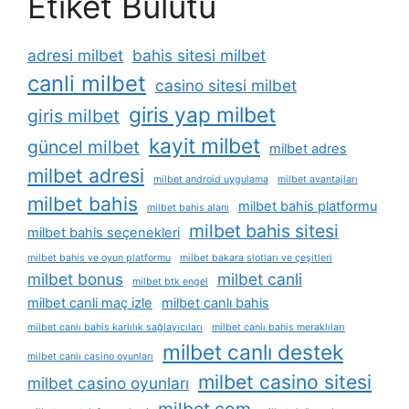
Etiket Bulutu
adresi milbet
bahis sitesi milbet
canli milbet
casino sitesi milbet
giris yap milbet
giris milbet
kayit milbet
güncel milbet
milbet adres
milbet adresi
milbet android uygulama
milbet avantajları
milbet bahis
milbet bahis platformu
milbet bahis alanı
milbet bahis sitesi
milbet bahis seçenekleri
milbet bahis ve oyun platformu
milbet bakara slotları ve çeşitleri
milbet bonus
milbet canli
milbet btk engel
milbet canli maç izle
milbet canlı bahis
milbet canlı bahis karlılık sağlayıcıları
milbet canlı bahis meraklıları
milbet canlı destek
milbet canlı casino oyunları
milbet casino sitesi
milbet casino oyunları