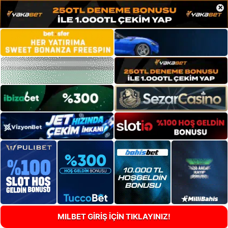
×
MILBET GİRİŞ İÇİN TIKLAYINIZ!