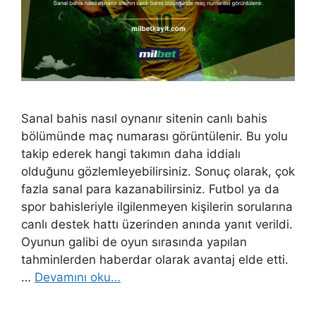
Sanal bahis nasıl oynanır sitenin canlı bahis
bölümünde maç numarası görüntülenir. Bu yolu
takip ederek hangi takımın daha iddialı
olduğunu gözlemleyebilirsiniz. Sonuç olarak, çok
fazla sanal para kazanabilirsiniz. Futbol ya da
spor bahisleriyle ilgilenmeyen kişilerin sorularına
canlı destek hattı üzerinden anında yanıt verildi.
Oyunun galibi de oyun sırasında yapılan
tahminlerden haberdar olarak avantaj elde etti.
…
Devamını oku…