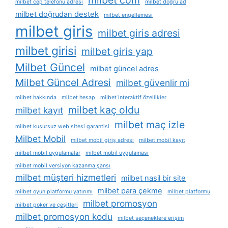
milbet com
milbet cep telefonu adresi
milbet doğru ad
milbet doğrudan destek
milbet engellemesi
milbet giris
milbet giris adresi
milbet girisi
milbet giris yap
Milbet Güncel
milbet güncel adres
Milbet Güncel Adresi
milbet güvenlir mi
milbet hakkında
milbet hesap
milbet i̇nteraktif özellikler
milbet kaç oldu
milbet kayıt
milbet maç izle
milbet kusursuz web sitesi garantisi
Milbet Mobil
milbet mobil giriş adresi
milbet mobil kayıt
milbet mobil uygulamalar
milbet mobil uygulaması
milbet mobil versiyon kazanma şansı
milbet müşteri hizmetleri
milbet nasil bir site
milbet para çekme
milbet oyun platformu yatırımı
milbet platformu
milbet promosyon
milbet poker ve çeşitleri
milbet promosyon kodu
milbet seçeneklere erişim