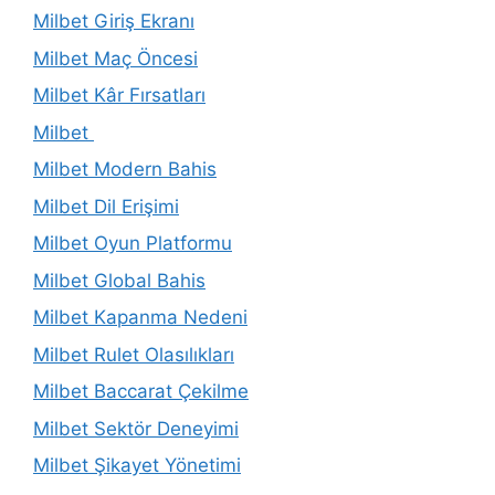
Milbet Giriş Ekranı
Milbet Maç Öncesi
Milbet Kâr Fırsatları
Milbet
Milbet Modern Bahis
Milbet Dil Erişimi
Milbet Oyun Platformu
Milbet Global Bahis
Milbet Kapanma Nedeni
Milbet Rulet Olasılıkları
Milbet Baccarat Çekilme
Milbet Sektör Deneyimi
Milbet Şikayet Yönetimi