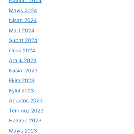
Haziran 2024
Mayıs 2024
Nisan 2024
Mart 2024
Şubat 2024
Ocak 2024
Aralık 2023
Kasım 2023
Ekim 2023
Eylül 2023
Ağustos 2023
Temmuz 2023
Haziran 2023
Mayıs 2023