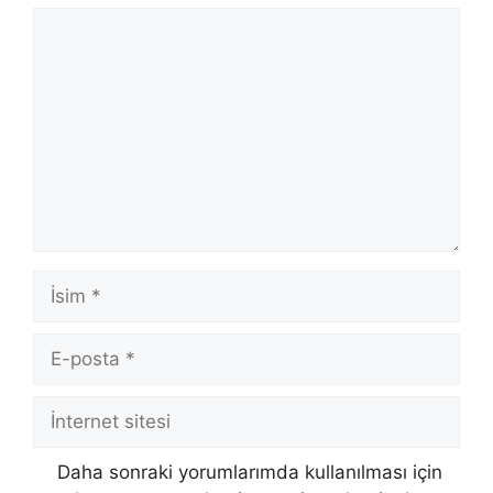
Yorum
İsim
E-
posta
İnternet
sitesi
Daha sonraki yorumlarımda kullanılması için