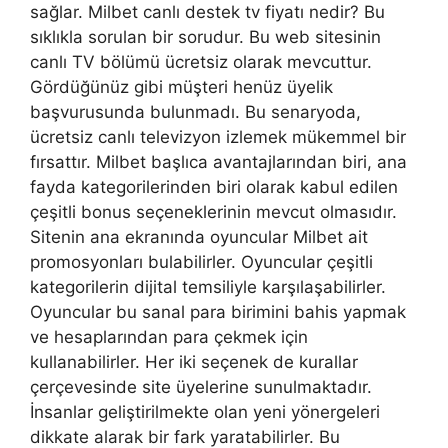
sağlar. Milbet canlı destek tv fiyatı nedir? Bu
sıklıkla sorulan bir sorudur. Bu web sitesinin
canlı TV bölümü ücretsiz olarak mevcuttur.
Gördüğünüz gibi müşteri henüz üyelik
başvurusunda bulunmadı. Bu senaryoda,
ücretsiz canlı televizyon izlemek mükemmel bir
fırsattır. Milbet başlıca avantajlarından biri, ana
fayda kategorilerinden biri olarak kabul edilen
çeşitli bonus seçeneklerinin mevcut olmasıdır.
Sitenin ana ekranında oyuncular Milbet ait
promosyonları bulabilirler. Oyuncular çeşitli
kategorilerin dijital temsiliyle karşılaşabilirler.
Oyuncular bu sanal para birimini bahis yapmak
ve hesaplarından para çekmek için
kullanabilirler. Her iki seçenek de kurallar
çerçevesinde site üyelerine sunulmaktadır.
İnsanlar geliştirilmekte olan yeni yönergeleri
dikkate alarak bir fark yaratabilirler. Bu