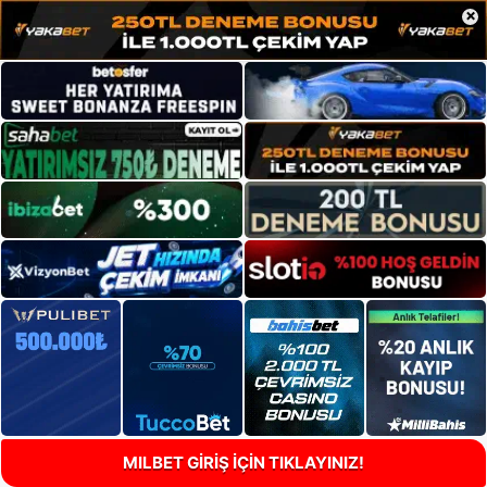
×
MILBET GİRİŞ İÇİN TIKLAYINIZ!