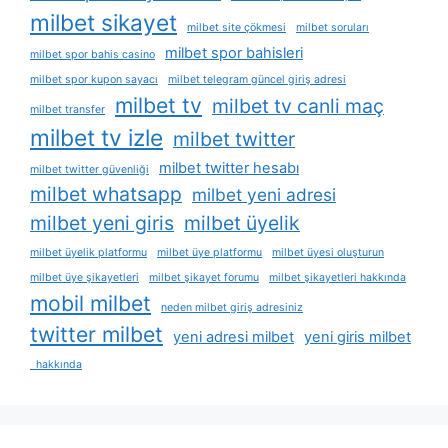
milbet sikayet
milbet site çökmesi
milbet soruları
milbet spor bahisleri
milbet spor bahis casino
milbet spor kupon sayacı
milbet telegram güncel giriş adresi
milbet tv
milbet tv canli maç
milbet transfer
milbet tv izle
milbet twitter
milbet twitter hesabı
milbet twitter güvenliği
milbet whatsapp
milbet yeni adresi
milbet yeni giris
milbet üyelik
milbet üyelik platformu
milbet üye platformu
milbet üyesi oluşturun
milbet üye şikayetleri
milbet şikayet forumu
milbet şikayetleri hakkında
mobil milbet
neden milbet giriş adresiniz
twitter milbet
yeni adresi milbet
yeni giris milbet
hakkında