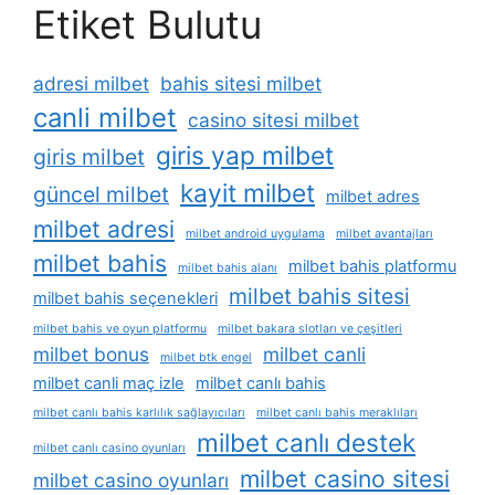
Etiket Bulutu
adresi milbet
bahis sitesi milbet
canli milbet
casino sitesi milbet
giris yap milbet
giris milbet
kayit milbet
güncel milbet
milbet adres
milbet adresi
milbet android uygulama
milbet avantajları
milbet bahis
milbet bahis platformu
milbet bahis alanı
milbet bahis sitesi
milbet bahis seçenekleri
milbet bahis ve oyun platformu
milbet bakara slotları ve çeşitleri
milbet bonus
milbet canli
milbet btk engel
milbet canli maç izle
milbet canlı bahis
milbet canlı bahis karlılık sağlayıcıları
milbet canlı bahis meraklıları
milbet canlı destek
milbet canlı casino oyunları
milbet casino sitesi
milbet casino oyunları