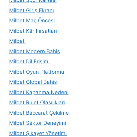
Milbet Spor Kalitesi
Milbet Giriş Ekranı
Milbet Maç Öncesi
Milbet Kâr Fırsatları
Milbet
Milbet Modern Bahis
Milbet Dil Erişimi
Milbet Oyun Platformu
Milbet Global Bahis
Milbet Kapanma Nedeni
Milbet Rulet Olasılıkları
Milbet Baccarat Çekilme
Milbet Sektör Deneyimi
Milbet Şikayet Yönetimi