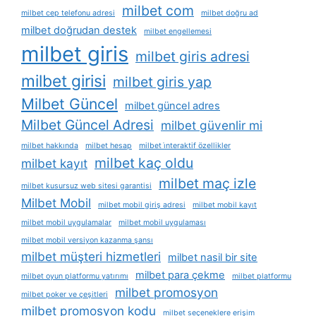
milbet com
milbet cep telefonu adresi
milbet doğru ad
milbet doğrudan destek
milbet engellemesi
milbet giris
milbet giris adresi
milbet girisi
milbet giris yap
Milbet Güncel
milbet güncel adres
Milbet Güncel Adresi
milbet güvenlir mi
milbet hakkında
milbet hesap
milbet i̇nteraktif özellikler
milbet kaç oldu
milbet kayıt
milbet maç izle
milbet kusursuz web sitesi garantisi
Milbet Mobil
milbet mobil giriş adresi
milbet mobil kayıt
milbet mobil uygulamalar
milbet mobil uygulaması
milbet mobil versiyon kazanma şansı
milbet müşteri hizmetleri
milbet nasil bir site
milbet para çekme
milbet oyun platformu yatırımı
milbet platformu
milbet promosyon
milbet poker ve çeşitleri
milbet promosyon kodu
milbet seçeneklere erişim