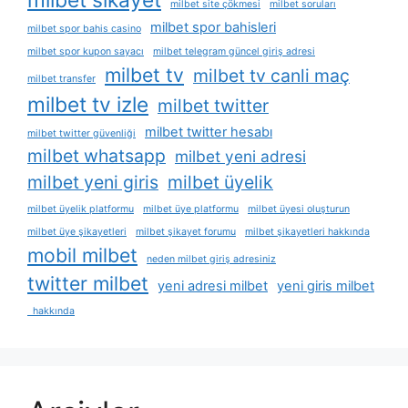
milbet site çökmesi
milbet soruları
milbet spor bahisleri
milbet spor bahis casino
milbet spor kupon sayacı
milbet telegram güncel giriş adresi
milbet tv
milbet tv canli maç
milbet transfer
milbet tv izle
milbet twitter
milbet twitter hesabı
milbet twitter güvenliği
milbet whatsapp
milbet yeni adresi
milbet yeni giris
milbet üyelik
milbet üyelik platformu
milbet üye platformu
milbet üyesi oluşturun
milbet üye şikayetleri
milbet şikayet forumu
milbet şikayetleri hakkında
mobil milbet
neden milbet giriş adresiniz
twitter milbet
yeni adresi milbet
yeni giris milbet
hakkında