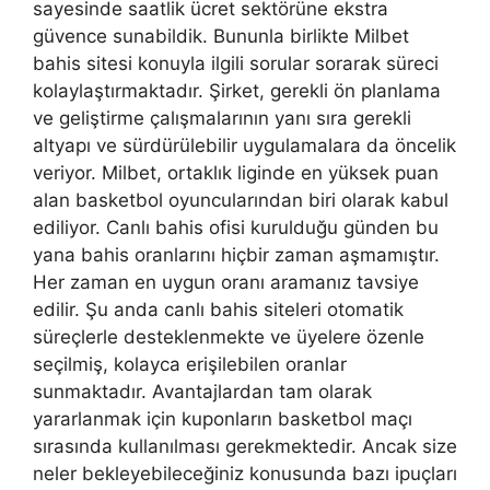
sayesinde saatlik ücret sektörüne ekstra
güvence sunabildik. Bununla birlikte Milbet
bahis sitesi konuyla ilgili sorular sorarak süreci
kolaylaştırmaktadır. Şirket, gerekli ön planlama
ve geliştirme çalışmalarının yanı sıra gerekli
altyapı ve sürdürülebilir uygulamalara da öncelik
veriyor. Milbet, ortaklık liginde en yüksek puan
alan basketbol oyuncularından biri olarak kabul
ediliyor. Canlı bahis ofisi kurulduğu günden bu
yana bahis oranlarını hiçbir zaman aşmamıştır.
Her zaman en uygun oranı aramanız tavsiye
edilir. Şu anda canlı bahis siteleri otomatik
süreçlerle desteklenmekte ve üyelere özenle
seçilmiş, kolayca erişilebilen oranlar
sunmaktadır. Avantajlardan tam olarak
yararlanmak için kuponların basketbol maçı
sırasında kullanılması gerekmektedir. Ancak size
neler bekleyebileceğiniz konusunda bazı ipuçları