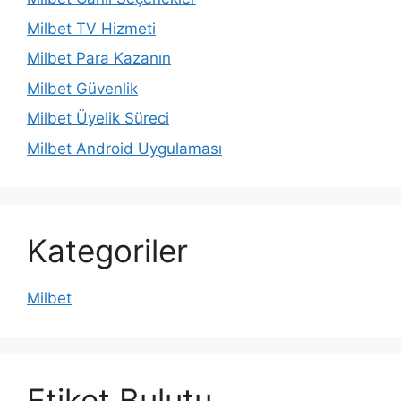
Milbet TV Hizmeti
Milbet Para Kazanın
Milbet Güvenlik
Milbet Üyelik Süreci
Milbet Android Uygulaması
Kategoriler
Milbet
Etiket Bulutu