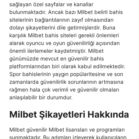
sağlayan özel sayfalar ve kanallar
bulunmaktadır. Ancak bazı Milbet belirli bahis
sitelerinin bağlantılarının zayıf olmasından
dolayı şikayetlerini dile getirmişlerdir. Buna
karşılık Milbet bahis siteleri gerekli önlemleri
alarak oyuncu ve oyun güvenilirliği açısından
önemli ilerlemeler kaydetmiştir. Milbet
günümüzde mevcut en güvenilir bahis
platformlarından biri olarak kabul edilmektedir.
Spor bahislerinin yaygın popülaritesine ve son
zamanlarda güvenilirlik sorunlarının artmasına
rağmen hala çok verimli ve güvenilir olmaları
anlaşılabilir bir durumdur.
Milbet Şikayetleri Hakkında
Milbet güvenilir Milbet lisansları ve programları
sunmaktadır. Bu adımları izleyerek kullanıcıların