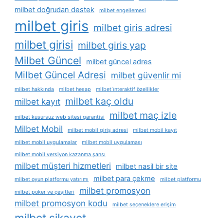
milbet doğrudan destek
milbet engellemesi
milbet giris
milbet giris adresi
milbet girisi
milbet giris yap
Milbet Güncel
milbet güncel adres
Milbet Güncel Adresi
milbet güvenlir mi
milbet hakkında
milbet hesap
milbet i̇nteraktif özellikler
milbet kaç oldu
milbet kayıt
milbet maç izle
milbet kusursuz web sitesi garantisi
Milbet Mobil
milbet mobil giriş adresi
milbet mobil kayıt
milbet mobil uygulamalar
milbet mobil uygulaması
milbet mobil versiyon kazanma şansı
milbet müşteri hizmetleri
milbet nasil bir site
milbet para çekme
milbet oyun platformu yatırımı
milbet platformu
milbet promosyon
milbet poker ve çeşitleri
milbet promosyon kodu
milbet seçeneklere erişim
milbet sikayet