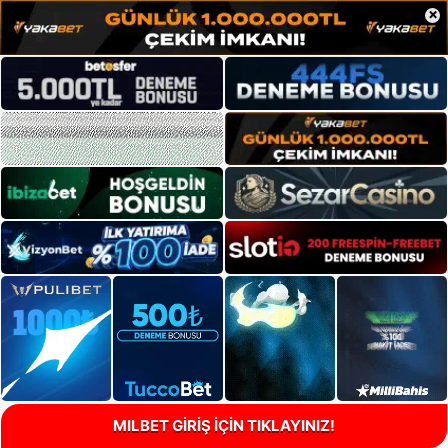
×
MILBET GİRİŞ İÇİN TIKLAYINIZ!