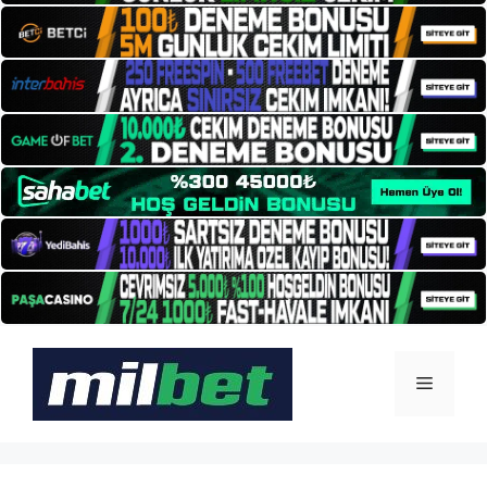
İçeriğe
atla
Menü