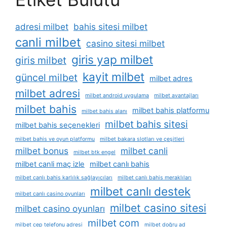
adresi milbet
bahis sitesi milbet
canli milbet
casino sitesi milbet
giris yap milbet
giris milbet
kayit milbet
güncel milbet
milbet adres
milbet adresi
milbet android uygulama
milbet avantajları
milbet bahis
milbet bahis platformu
milbet bahis alanı
milbet bahis sitesi
milbet bahis seçenekleri
milbet bahis ve oyun platformu
milbet bakara slotları ve çeşitleri
milbet bonus
milbet canli
milbet btk engel
milbet canli maç izle
milbet canlı bahis
milbet canlı bahis karlılık sağlayıcıları
milbet canlı bahis meraklıları
milbet canlı destek
milbet canlı casino oyunları
milbet casino sitesi
milbet casino oyunları
milbet com
milbet cep telefonu adresi
milbet doğru ad