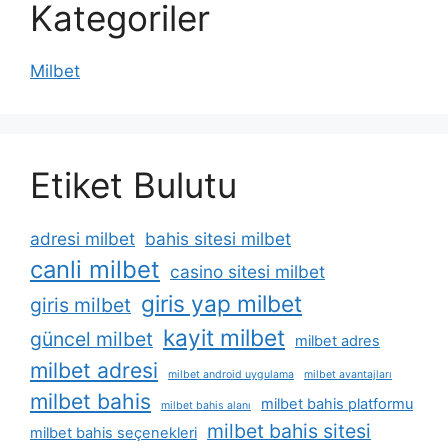
Kategoriler
Milbet
Etiket Bulutu
adresi milbet
bahis sitesi milbet
canli milbet
casino sitesi milbet
giris yap milbet
giris milbet
kayit milbet
güncel milbet
milbet adres
milbet adresi
milbet android uygulama
milbet avantajları
milbet bahis
milbet bahis platformu
milbet bahis alanı
milbet bahis sitesi
milbet bahis seçenekleri