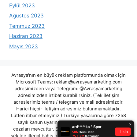
Eylül 2023
Ağustos 2023
Temmuz 2023
Haziran 2023
Mayıs 2023
Avrasya'nın en büyük reklam platformunda olmak için
Microsoft Teams:
reklam@avrasyamarketing.com
adresimizden veya Telegram: @Avrasyamarketing
adresimizden irtibat kurabilirsiniz. (Tek iletişim
adreslerimiz teams / telegram ve mail adresimizdir.
Harici hiçbir iletişim adresimiz bulunmamaktadır.
Lütfen itibar etmeyiniz.) Türkiye yasalarına göre 7258
sayılı kanun uyarınca yasa dışı bahis oynamanın
cezaları mevcuttur. Şu an bulunduğunuz site hiç bir
şekilde illegal bahis oyunları oynatmıyor ve oynamaya