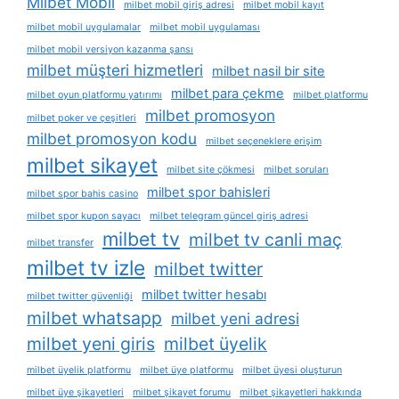
Milbet Mobil
milbet mobil giriş adresi
milbet mobil kayıt
milbet mobil uygulamalar
milbet mobil uygulaması
milbet mobil versiyon kazanma şansı
milbet müşteri hizmetleri
milbet nasil bir site
milbet para çekme
milbet oyun platformu yatırımı
milbet platformu
milbet promosyon
milbet poker ve çeşitleri
milbet promosyon kodu
milbet seçeneklere erişim
milbet sikayet
milbet site çökmesi
milbet soruları
milbet spor bahisleri
milbet spor bahis casino
milbet spor kupon sayacı
milbet telegram güncel giriş adresi
milbet tv
milbet tv canli maç
milbet transfer
milbet tv izle
milbet twitter
milbet twitter hesabı
milbet twitter güvenliği
milbet whatsapp
milbet yeni adresi
milbet yeni giris
milbet üyelik
milbet üyelik platformu
milbet üye platformu
milbet üyesi oluşturun
milbet üye şikayetleri
milbet şikayet forumu
milbet şikayetleri hakkında