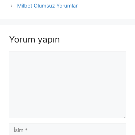
Milbet Olumsuz Yorumlar
Yorum yapın
Yorum
İsim