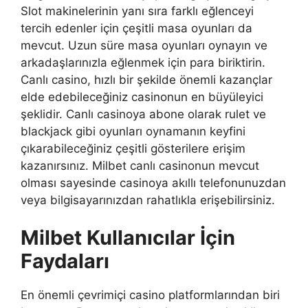
Slot makinelerinin yanı sıra farklı eğlenceyi
tercih edenler için çeşitli masa oyunları da
mevcut. Uzun süre masa oyunları oynayın ve
arkadaşlarınızla eğlenmek için para biriktirin.
Canlı casino, hızlı bir şekilde önemli kazançlar
elde edebileceğiniz casinonun en büyüleyici
şeklidir. Canlı casinoya abone olarak rulet ve
blackjack gibi oyunları oynamanın keyfini
çıkarabileceğiniz çeşitli gösterilere erişim
kazanırsınız. Milbet canlı casinonun mevcut
olması sayesinde casinoya akıllı telefonunuzdan
veya bilgisayarınızdan rahatlıkla erişebilirsiniz.
Milbet Kullanıcılar İçin
Faydaları
En önemli çevrimiçi casino platformlarından biri