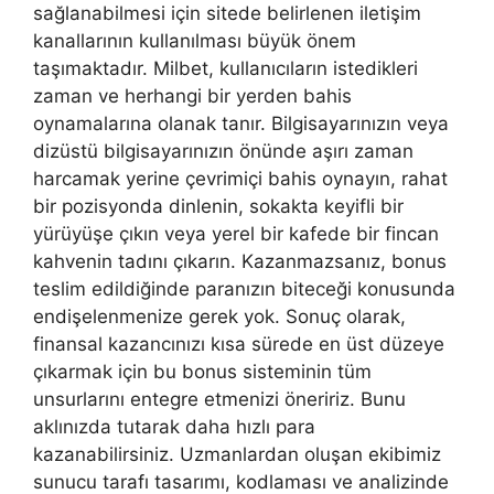
sağlanabilmesi için sitede belirlenen iletişim
kanallarının kullanılması büyük önem
taşımaktadır. Milbet, kullanıcıların istedikleri
zaman ve herhangi bir yerden bahis
oynamalarına olanak tanır. Bilgisayarınızın veya
dizüstü bilgisayarınızın önünde aşırı zaman
harcamak yerine çevrimiçi bahis oynayın, rahat
bir pozisyonda dinlenin, sokakta keyifli bir
yürüyüşe çıkın veya yerel bir kafede bir fincan
kahvenin tadını çıkarın. Kazanmazsanız, bonus
teslim edildiğinde paranızın biteceği konusunda
endişelenmenize gerek yok. Sonuç olarak,
finansal kazancınızı kısa sürede en üst düzeye
çıkarmak için bu bonus sisteminin tüm
unsurlarını entegre etmenizi öneririz. Bunu
aklınızda tutarak daha hızlı para
kazanabilirsiniz. Uzmanlardan oluşan ekibimiz
sunucu tarafı tasarımı, kodlaması ve analizinde