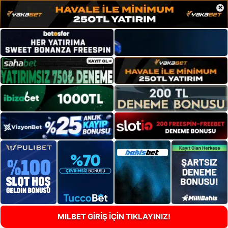
×
MILBET GİRİŞ İÇİN TIKLAYINIZ!