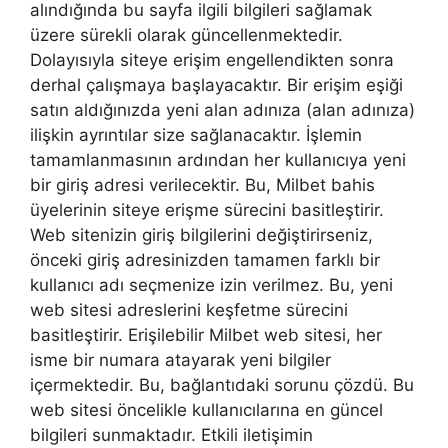
alındığında bu sayfa ilgili bilgileri sağlamak
üzere sürekli olarak güncellenmektedir.
Dolayısıyla siteye erişim engellendikten sonra
derhal çalışmaya başlayacaktır. Bir erişim eşiği
satın aldığınızda yeni alan adınıza (alan adınıza)
ilişkin ayrıntılar size sağlanacaktır. İşlemin
tamamlanmasının ardından her kullanıcıya yeni
bir giriş adresi verilecektir. Bu, Milbet bahis
üyelerinin siteye erişme sürecini basitleştirir.
Web sitenizin giriş bilgilerini değiştirirseniz,
önceki giriş adresinizden tamamen farklı bir
kullanıcı adı seçmenize izin verilmez. Bu, yeni
web sitesi adreslerini keşfetme sürecini
basitleştirir. Erişilebilir Milbet web sitesi, her
isme bir numara atayarak yeni bilgiler
içermektedir. Bu, bağlantıdaki sorunu çözdü. Bu
web sitesi öncelikle kullanıcılarına en güncel
bilgileri sunmaktadır. Etkili iletişimin