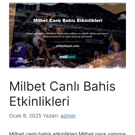
Milbet Canlı Bahis
Etkinlikleri
Ocak 8, 2025
Yazarı:
admin
Milbet canlı bahis etkinlikleri Milbet para yatırma