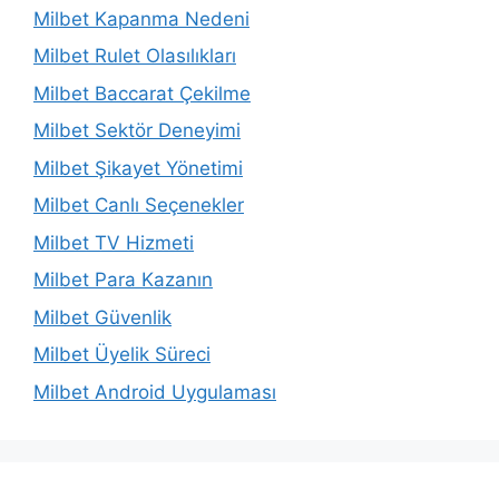
Milbet Kapanma Nedeni
Milbet Rulet Olasılıkları
Milbet Baccarat Çekilme
Milbet Sektör Deneyimi
Milbet Şikayet Yönetimi
Milbet Canlı Seçenekler
Milbet TV Hizmeti
Milbet Para Kazanın
Milbet Güvenlik
Milbet Üyelik Süreci
Milbet Android Uygulaması