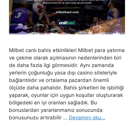
Milbet canlı bahis etkinlikleri Milbet para yatırma
ve çekme olarak açılmasının nedenlerinden biri
de daha fazla ilgi görmesidir. Aynı zamanda
yerlerin çoğunluğu yasa dışı casino siteleriyle
bağlantılıdır ve ortalama pazardan önemli
ölçüde daha pahalıdır. Bahis şirketleri ile işbirliği
yaparak, oyunlar için uygun koşullar oluşturarak
bölgedeki en iyi oranları sağladık. Bu
bonuslardan yararlanmanız sonucunda
bonusunuzu artırabilir …
Devamını oku…