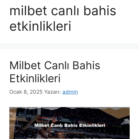
milbet canlı bahis
etkinlikleri
Milbet Canlı Bahis
Etkinlikleri
Ocak 8, 2025
Yazarı:
admin