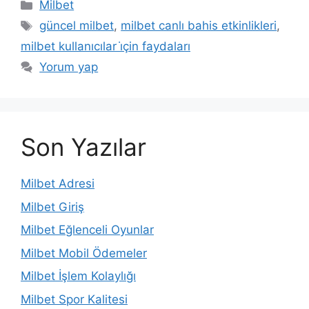
Kategoriler
Milbet
Etiketler
güncel milbet
,
milbet canlı bahis etkinlikleri
,
milbet kullanıcılar i̇çin faydaları
Yorum yap
Son Yazılar
Milbet Adresi
Milbet Giriş
Milbet Eğlenceli Oyunlar
Milbet Mobil Ödemeler
Milbet İşlem Kolaylığı
Milbet Spor Kalitesi