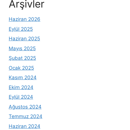
Arşivler
Haziran 2026
Eylül 2025
Haziran 2025
Mayıs 2025
Şubat 2025
Ocak 2025
Kasım 2024
Ekim 2024
Eylül 2024
Ağustos 2024
Temmuz 2024
Haziran 2024