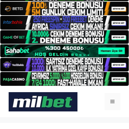
İçeriğe
atla
Menü