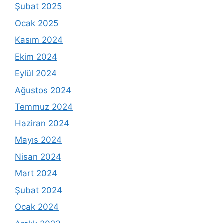
Şubat 2025
Ocak 2025
Kasım 2024
Ekim 2024
Eylül 2024
Ağustos 2024
Temmuz 2024
Haziran 2024
Mayıs 2024
Nisan 2024
Mart 2024
Şubat 2024
Ocak 2024