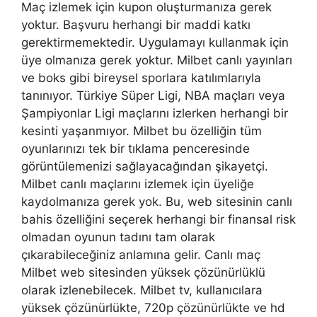
Maç izlemek için kupon oluşturmanıza gerek
yoktur. Başvuru herhangi bir maddi katkı
gerektirmemektedir. Uygulamayı kullanmak için
üye olmanıza gerek yoktur. Milbet canlı yayınları
ve boks gibi bireysel sporlara katılımlarıyla
tanınıyor. Türkiye Süper Ligi, NBA maçları veya
Şampiyonlar Ligi maçlarını izlerken herhangi bir
kesinti yaşanmıyor. Milbet bu özelliğin tüm
oyunlarınızı tek bir tıklama penceresinde
görüntülemenizi sağlayacağından şikayetçi.
Milbet canlı maçlarını izlemek için üyeliğe
kaydolmanıza gerek yok. Bu, web sitesinin canlı
bahis özelliğini seçerek herhangi bir finansal risk
olmadan oyunun tadını tam olarak
çıkarabileceğiniz anlamına gelir. Canlı maç
Milbet web sitesinden yüksek çözünürlüklü
olarak izlenebilecek. Milbet tv, kullanıcılara
yüksek çözünürlükte, 720p çözünürlükte ve hd