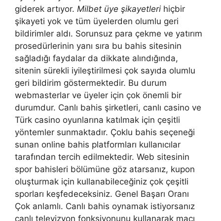
giderek artıyor.
Milbet üye şikayetleri
hiçbir
şikayeti yok ve tüm üyelerden olumlu geri
bildirimler aldı. Sorunsuz para çekme ve yatırım
prosedürlerinin yanı sıra bu bahis sitesinin
sağladığı faydalar da dikkate alındığında,
sitenin sürekli iyileştirilmesi çok sayıda olumlu
geri bildirim göstermektedir. Bu durum
webmasterlar ve üyeler için çok önemli bir
durumdur. Canlı bahis şirketleri, canlı casino ve
Türk casino oyunlarına katılmak için çeşitli
yöntemler sunmaktadır. Çoklu bahis seçeneği
sunan online bahis platformları kullanıcılar
tarafından tercih edilmektedir. Web sitesinin
spor bahisleri bölümüne göz atarsanız, kupon
oluşturmak için kullanabileceğiniz çok çeşitli
sporları keşfedeceksiniz. Genel Başarı Oranı
Çok anlamlı. Canlı bahis oynamak istiyorsanız
canlı televizyon fonksiyonunu kullanarak maçı