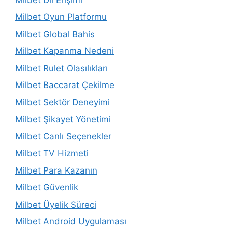
Milbet Oyun Platformu
Milbet Global Bahis
Milbet Kapanma Nedeni
Milbet Rulet Olasılıkları
Milbet Baccarat Çekilme
Milbet Sektör Deneyimi
Milbet Şikayet Yönetimi
Milbet Canlı Seçenekler
Milbet TV Hizmeti
Milbet Para Kazanın
Milbet Güvenlik
Milbet Üyelik Süreci
Milbet Android Uygulaması