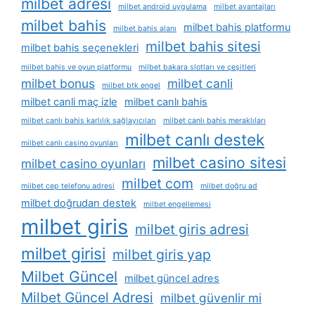
milbet adresi
milbet android uygulama
milbet avantajları
milbet bahis
milbet bahis platformu
milbet bahis alanı
milbet bahis sitesi
milbet bahis seçenekleri
milbet bahis ve oyun platformu
milbet bakara slotları ve çeşitleri
milbet bonus
milbet canli
milbet btk engel
milbet canli maç izle
milbet canlı bahis
milbet canlı bahis karlılık sağlayıcıları
milbet canlı bahis meraklıları
milbet canlı destek
milbet canlı casino oyunları
milbet casino sitesi
milbet casino oyunları
milbet com
milbet cep telefonu adresi
milbet doğru ad
milbet doğrudan destek
milbet engellemesi
milbet giris
milbet giris adresi
milbet girisi
milbet giris yap
Milbet Güncel
milbet güncel adres
Milbet Güncel Adresi
milbet güvenlir mi