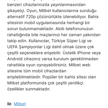
benzeri cihazlarınızda yayınlanmasından
şikayetçi. Oyun, Milbet kullanıcılarına sunduğu
alternatif 720p çözünürlükte izlenebiliyor. Bahis
sitesinin mobil uygulamasında herhangi bir
sorun bulunmamaktadır. Akıllı telefonunuzun
rahatlığında bile maçlarınızı her zaman yakından
takip edin. Kullanıcılar, Türkiye Süper Ligi ve
UEFA Şampiyonlar Ligi dahil olmak üzere çok
çeşitli seçeneklere erişebilir. Üstelik iPhone veya
Android cihazınız varsa kurulum gerektirmeden
rahatlıkla oyun oynayabilirsiniz. Milbet web
sitesine tüm mobil cihazlardan
erişilebilmektedir. Popüler bir bahis sitesi olan
Milbet platformunda çok çeşitli yenilikçi
özellikler sunmaktadır.
Kategoriler
Milbet