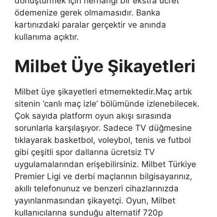
dönüştürmek için herhangi bir ekstra ücret
ödemenize gerek olmamasıdır. Banka
kartınızdaki paralar gerçektir ve anında
kullanıma açıktır.
Milbet Üye Şikayetleri
Milbet üye şikayetleri etmemektedir.Maç artık
sitenin ‘canlı maç izle’ bölümünde izlenebilecek.
Çok sayıda platform oyun akışı sırasında
sorunlarla karşılaşıyor. Sadece TV düğmesine
tıklayarak basketbol, ​​voleybol, tenis ve futbol
gibi çeşitli spor dallarına ücretsiz TV
uygulamalarından erişebilirsiniz. Milbet Türkiye
Premier Ligi ve derbi maçlarının bilgisayarınız,
akıllı telefonunuz ve benzeri cihazlarınızda
yayınlanmasından şikayetçi. Oyun, Milbet
kullanıcılarına sunduğu alternatif 720p