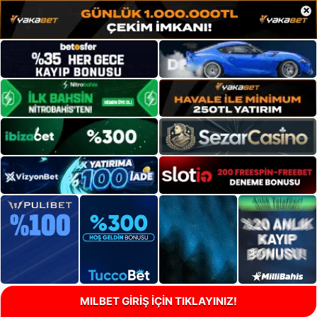
×
MILBET GİRİŞ İÇİN TIKLAYINIZ!