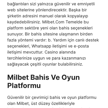
bağlantıları sizi yalnızca güvenilir ve emniyetli
web sitelerine yönlendirecektir. Başka bir
şirketin adresini manuel olarak kopyalayıp
kaydedebilirsiniz. Milbet.Com Temelde bu
platform sektöre yeni olan bahis seçenekleri
sunuyor. Bir bahis sitesine ulaşmanın birden
fazla yöntemi vardır: b. Yardım için canlı destek
seçenekleri, Whatsapp iletişimi ve e-posta
iletişimi mevcuttur. Casino alanında
tercihlerinize uygun ve para kazanmanızı
sağlayacak çeşitli oyunlar bulabilirsiniz.
Milbet Bahis Ve Oyun
Platformu
Güvenilir bir çevrimiçi bahis ve oyun platformu
olan Milbet, üst düzey özellikleriyle