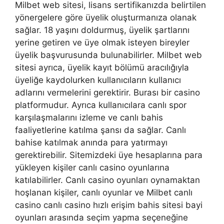
Milbet web sitesi, lisans sertifikanızda belirtilen
yönergelere göre üyelik oluşturmanıza olanak
sağlar. 18 yaşını doldurmuş, üyelik şartlarını
yerine getiren ve üye olmak isteyen bireyler
üyelik başvurusunda bulunabilirler. Milbet web
sitesi ayrıca, üyelik kayıt bölümü aracılığıyla
üyeliğe kaydolurken kullanıcıların kullanıcı
adlarını vermelerini gerektirir. Burası bir casino
platformudur. Ayrıca kullanıcılara canlı spor
karşılaşmalarını izleme ve canlı bahis
faaliyetlerine katılma şansı da sağlar. Canlı
bahise katılmak anında para yatırmayı
gerektirebilir. Sitemizdeki üye hesaplarına para
yükleyen kişiler canlı casino oyunlarına
katılabilirler. Canlı casino oyunları oynamaktan
hoşlanan kişiler, canlı oyunlar ve Milbet canlı
casino canlı casino hızlı erişim bahis sitesi bayi
oyunları arasında seçim yapma seçeneğine