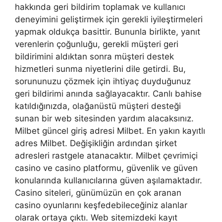
hakkında geri bildirim toplamak ve kullanıcı
deneyimini geliştirmek için gerekli iyileştirmeleri
yapmak oldukça basittir. Bununla birlikte, yanıt
verenlerin çoğunluğu, gerekli müşteri geri
bildirimini aldıktan sonra müşteri destek
hizmetleri sunma niyetlerini dile getirdi. Bu,
sorununuzu çözmek için ihtiyaç duyduğunuz
geri bildirimi anında sağlayacaktır. Canlı bahise
katıldığınızda, olağanüstü müşteri desteği
sunan bir web sitesinden yardım alacaksınız.
Milbet güncel giriş adresi Milbet. En yakın kayıtlı
adres Milbet. Değişikliğin ardından şirket
adresleri rastgele atanacaktır. Milbet çevrimiçi
casino ve casino platformu, güvenlik ve güven
konularında kullanıcılarına güven aşılamaktadır.
Casino siteleri, günümüzün en çok aranan
casino oyunlarını keşfedebileceğiniz alanlar
olarak ortaya çıktı. Web sitemizdeki kayıt