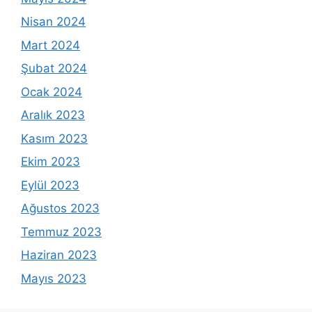
Nisan 2024
Mart 2024
Şubat 2024
Ocak 2024
Aralık 2023
Kasım 2023
Ekim 2023
Eylül 2023
Ağustos 2023
Temmuz 2023
Haziran 2023
Mayıs 2023