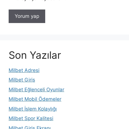
Son Yazılar
Milbet Adresi
Milbet Giriş
Milbet Eğlenceli Oyunlar
Milbet Mobil Ödemeler
Milbet İşlem Kolaylığı
Milbet Spor Kalitesi
Milbet Giriş Ekranı