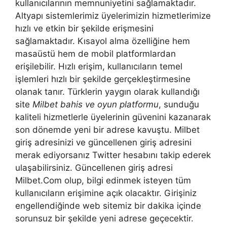
kullanıcılarının memnuniyetini sağlamaktadır.
Altyapı sistemlerimiz üyelerimizin hizmetlerimize
hızlı ve etkin bir şekilde erişmesini
sağlamaktadır. Kısayol alma özelliğine hem
masaüstü hem de mobil platformlardan
erişilebilir. Hızlı erişim, kullanıcıların temel
işlemleri hızlı bir şekilde gerçekleştirmesine
olanak tanır. Türklerin yaygın olarak kullandığı
site
Milbet bahis ve oyun platformu
, sunduğu
kaliteli hizmetlerle üyelerinin güvenini kazanarak
son dönemde yeni bir adrese kavuştu. Milbet
giriş adresinizi ve güncellenen giriş adresini
merak ediyorsanız Twitter hesabını takip ederek
ulaşabilirsiniz. Güncellenen giriş adresi
Milbet.Com olup, bilgi edinmek isteyen tüm
kullanıcıların erişimine açık olacaktır. Girişiniz
engellendiğinde web sitemiz bir dakika içinde
sorunsuz bir şekilde yeni adrese geçecektir.