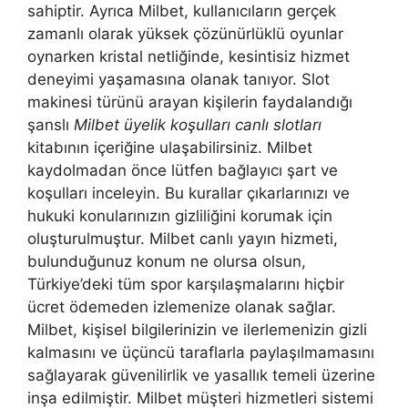
sahiptir. Ayrıca Milbet, kullanıcıların gerçek
zamanlı olarak yüksek çözünürlüklü oyunlar
oynarken kristal netliğinde, kesintisiz hizmet
deneyimi yaşamasına olanak tanıyor. Slot
makinesi türünü arayan kişilerin faydalandığı
şanslı
Milbet üyelik koşulları canlı slotları
kitabının içeriğine ulaşabilirsiniz. Milbet
kaydolmadan önce lütfen bağlayıcı şart ve
koşulları inceleyin. Bu kurallar çıkarlarınızı ve
hukuki konularınızın gizliliğini korumak için
oluşturulmuştur. Milbet canlı yayın hizmeti,
bulunduğunuz konum ne olursa olsun,
Türkiye’deki tüm spor karşılaşmalarını hiçbir
ücret ödemeden izlemenize olanak sağlar.
Milbet, kişisel bilgilerinizin ve ilerlemenizin gizli
kalmasını ve üçüncü taraflarla paylaşılmamasını
sağlayarak güvenilirlik ve yasallık temeli üzerine
inşa edilmiştir. Milbet müşteri hizmetleri sistemi