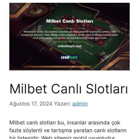
Milbet Canlı Slotları
Ağustos 17, 2024
Yazarı:
admin
Milbet canlı slotları bu, insanlar arasında çok
fazla söylenti ve tartışma yaratan canlı slotların
bir listesidir: Web sitemiz mobil uyumludur,