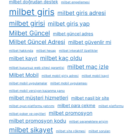
milbet doğrudan destek
milbet engellemesi
milbet giris
milbet giris adresi
milbet girisi
milbet giris yap
Milbet Güncel
milbet güncel adres
Milbet Güncel Adresi
milbet güvenlir mi
milbet hakkında
milbet hesap
milbet i̇nteraktif özellikler
milbet kaç oldu
milbet kayıt
milbet maç izle
milbet kusursuz web sitesi garantisi
Milbet Mobil
milbet mobil giriş adresi
milbet mobil kayıt
milbet mobil uygulamalar
milbet mobil uygulaması
milbet mobil versiyon kazanma şansı
milbet müşteri hizmetleri
milbet nasil bir site
milbet para çekme
milbet oyun platformu yatırımı
milbet platformu
milbet promosyon
milbet poker ve çeşitleri
milbet promosyon kodu
milbet seçeneklere erişim
milbet sikayet
milbet site çökmesi
milbet soruları