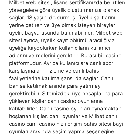
Milbet web sitesi, lisans sertifikanızda belirtilen
yönergelere göre üyelik oluşturmanıza olanak
sağlar. 18 yaşını doldurmuş, üyelik şartlarını
yerine getiren ve üye olmak isteyen bireyler
üyelik başvurusunda bulunabilirler. Milbet web
sitesi ayrıca, üyelik kayıt bölümü aracılığıyla
üyeliğe kaydolurken kullanıcıların kullanıcı
adlarını vermelerini gerektirir. Burası bir casino
platformudur. Ayrıca kullanıcılara canlı spor
karşılaşmalarını izleme ve canlı bahis
faaliyetlerine katılma şansı da sağlar. Canlı
bahise katılmak anında para yatırmayı
gerektirebilir. Sitemizdeki üye hesaplarına para
yükleyen kişiler canlı casino oyunlarına
katılabilirler. Canlı casino oyunları oynamaktan
hoşlanan kişiler, canlı oyunlar ve Milbet canlı
casino canlı casino hızlı erişim bahis sitesi bayi
oyunları arasında seçim yapma seçeneğine