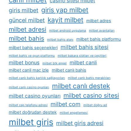
casino sitesi milbet
giris yap milbet
giris milbet
kayit milbet
güncel milbet
milbet adres
milbet adresi
milbet android uygulama
milbet avantajları
milbet bahis
milbet bahis platformu
milbet bahis alanı
milbet bahis sitesi
milbet bahis seçenekleri
milbet bahis ve oyun platformu
milbet bakara slotları ve çeşitleri
milbet bonus
milbet canli
milbet btk engel
milbet canli maç izle
milbet canlı bahis
milbet canlı bahis karlılık sağlayıcıları
milbet canlı bahis meraklıları
milbet canlı destek
milbet canlı casino oyunları
milbet casino sitesi
milbet casino oyunları
milbet com
milbet cep telefonu adresi
milbet doğru ad
milbet doğrudan destek
milbet engellemesi
milbet giris
milbet giris adresi