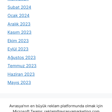
Şubat 2024
Ocak 2024
Aralık 2023
Kasım 2023
Ekim 2023
Eylül 2023
Ağustos 2023
Temmuz 2023
Haziran 2023
Mayıs 2023
Avrasya'nın en büyük reklam platformunda olmak için
Microsoft Teams:
reklam@avrasyamarketing.com