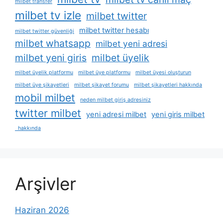
milbet transfer
milbet tv izle
milbet twitter
milbet twitter hesabı
milbet twitter güvenliği
milbet whatsapp
milbet yeni adresi
milbet yeni giris
milbet üyelik
milbet üyelik platformu
milbet üye platformu
milbet üyesi oluşturun
milbet üye şikayetleri
milbet şikayet forumu
milbet şikayetleri hakkında
mobil milbet
neden milbet giriş adresiniz
twitter milbet
yeni adresi milbet
yeni giris milbet
hakkında
Arşivler
Haziran 2026