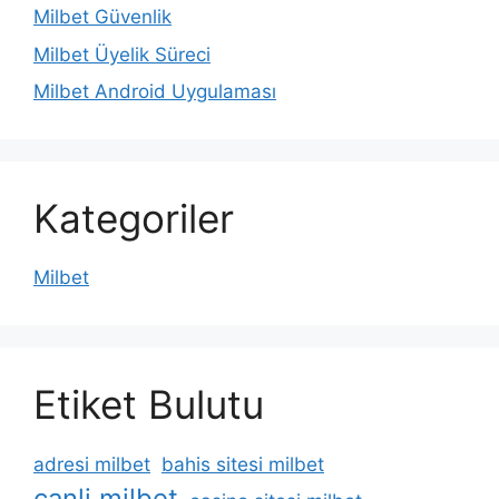
Milbet Güvenlik
Milbet Üyelik Süreci
Milbet Android Uygulaması
Kategoriler
Milbet
Etiket Bulutu
adresi milbet
bahis sitesi milbet
canli milbet