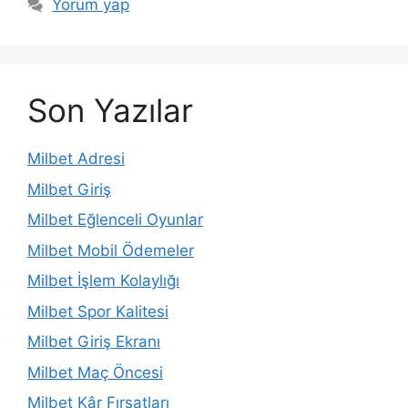
Yorum yap
Son Yazılar
Milbet Adresi
Milbet Giriş
Milbet Eğlenceli Oyunlar
Milbet Mobil Ödemeler
Milbet İşlem Kolaylığı
Milbet Spor Kalitesi
Milbet Giriş Ekranı
Milbet Maç Öncesi
Milbet Kâr Fırsatları