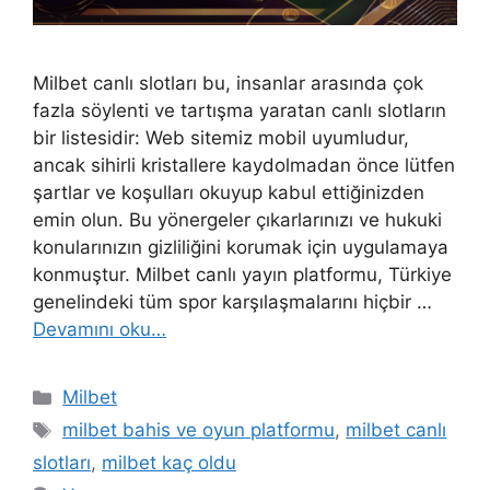
Milbet canlı slotları bu, insanlar arasında çok
fazla söylenti ve tartışma yaratan canlı slotların
bir listesidir: Web sitemiz mobil uyumludur,
ancak sihirli kristallere kaydolmadan önce lütfen
şartlar ve koşulları okuyup kabul ettiğinizden
emin olun. Bu yönergeler çıkarlarınızı ve hukuki
konularınızın gizliliğini korumak için uygulamaya
konmuştur. Milbet canlı yayın platformu, Türkiye
genelindeki tüm spor karşılaşmalarını hiçbir …
Devamını oku…
Kategoriler
Milbet
Etiketler
milbet bahis ve oyun platformu
,
milbet canlı
slotları
,
milbet kaç oldu